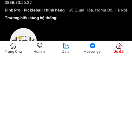
0839.33.55.22
Chính sách bảo mật
Dink Pro - Pickleball chính hãng:
165 Quan Hoa, Nghĩa Đô, Hà Nội
Kiểm tra tình trạng đơn hàng
Thương hiệu cùng hệ thống:
Trang Chủ
Hotline
Zalo
Messenger
Ưu đãi
ĐKKD:01G8033450 - Cấp ngày: 04/05/2023 - Nơi cấp: Hà Nội
Hộ Kinh Doanh Đại Lý Sneaker MST: 8828563711-001