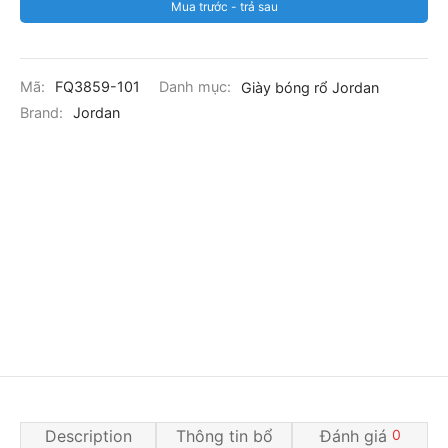
Mua trước - trả sau
Mã:
FQ3859-101
Danh mục:
Giày bóng rổ Jordan
Brand:
Jordan
Description
Thông tin bổ
Đánh giá
0