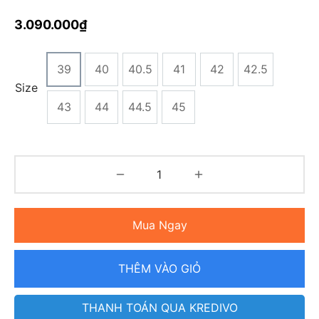
3.090.000
₫
39
40
40.5
41
42
42.5
Size
43
44
44.5
45
Mua Ngay
THÊM VÀO GIỎ
THANH TOÁN QUA KREDIVO