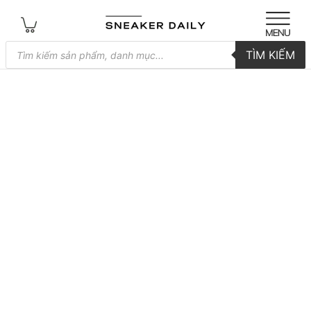
Tìm
TÌM KIẾM
kiếm
sản
phẩm