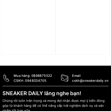
Giày Air Jordan 13 Retro
Giày Air Jordan 12 Retro
‘Black Red’ 414571-062
’25 Years In China’
DR8887-100
7.890.000
₫
6.790.000
₫
Mua hàng:
0898875522
Email
CSKH:
0948334705
cskh@sneakerdaily.vn
SNEAKER DAILY lắng nghe bạn!
Chúng tôi luôn trân trọng và mong đợi nhận được mọi ý kiến đóng
góp từ khách hàng để có thể nâng cấp trải nghiệm dịch vụ và sản
phẩm tốt hơn nữa.