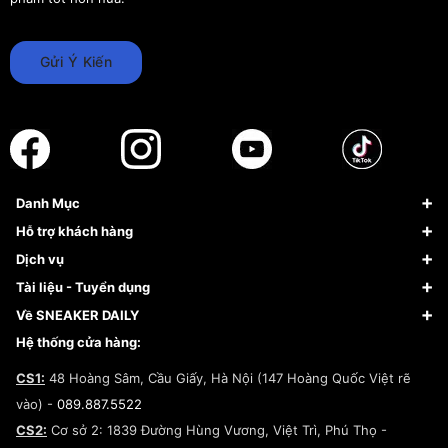
Gửi Ý Kiến
Danh Mục
Sneaker
Hỗ trợ khách hàng
Giày Bóng Rổ
FAQs & Help
Dịch vụ
Giày Nike
Về Fundiin
Tạp chí
Tài liệu - Tuyển dụng
Giày Adidas
Hướng dẫn thanh toán trả sau qua Fundiin
Dịch vụ ký gửi
Đăng ký bản quyền
Về SNEAKER DAILY
Giày Peak
Chính sách đổi trả/Hoàn tiền
Tuyển dụng
Câu chuyện về SNEAKER DAILY
Hệ thống cửa hàng:
Lego
Chính sách giao hàng/Kiểm hàng
Đăng ký Cộng Tác Viên Bán Hàng
Cam kết mua sắm
CS1:
48 Hoàng Sâm, Cầu Giấy, Hà Nội (147 Hoàng Quốc Việt rẽ
Chính sách bảo hành
Hợp tác NCC
vào) -
089.887.5522
Chính sách thanh toán
Chính sách đại lý
CS2:
Cơ sở 2: 1839 Đường Hùng Vương, Việt Trì, Phú Thọ -
Điều khoản dịch vụ