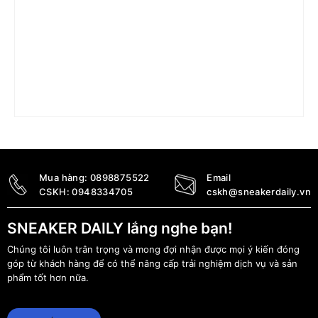
Giày Nike Zoom LeBron NXXT ‘Gen Lakers’ DR8788-
500
3.890.000
₫
Mua hàng:
0898875522
Email
CSKH:
0948334705
cskh@sneakerdaily.vn
SNEAKER DAILY lắng nghe bạn!
Chúng tôi luôn trân trọng và mong đợi nhận được mọi ý kiến đóng
góp từ khách hàng để có thể nâng cấp trải nghiệm dịch vụ và sản
phẩm tốt hơn nữa.