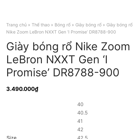
Trang chủ
»
Thể thao
»
Bóng rổ
»
Giày bóng rổ
» Giày bóng rổ
Nike Zoom LeBron NXXT Gen ‘I Promise’ DR8788-900
Giày bóng rổ Nike Zoom
LeBron NXXT Gen ‘I
Promise’ DR8788-900
3.490.000
₫
40
40.5
41
42
Size
42.5