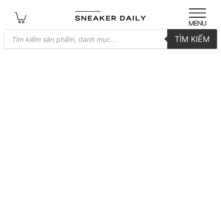
Tìm
TÌM KIẾM
kiếm
sản
phẩm