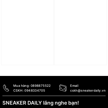
5.890.000
₫
4.990.000
₫
Trả góp 0%
Giày Air Jordan Zion 4
Giày Jordan Luka 2 PF
PF ‘White Black Bright
‘Lake Bled’ DX9034-400
Crimson’ FD0591-100
4.890.000
₫
3.790.000
₫
3.590.000
₫
Mua hàng:
0898875522
Email
CSKH:
0948334705
cskh@sneakerdaily.vn
SNEAKER DAILY lắng nghe bạn!