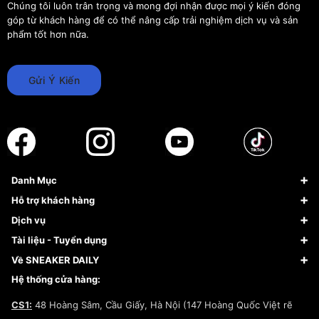
Chúng tôi luôn trân trọng và mong đợi nhận được mọi ý kiến đóng
góp từ khách hàng để có thể nâng cấp trải nghiệm dịch vụ và sản
phẩm tốt hơn nữa.
Gửi Ý Kiến
Danh Mục
Sneaker
Hỗ trợ khách hàng
Giày Bóng Rổ
FAQs & Help
Dịch vụ
Giày Nike
Về Fundiin
Tạp chí
Tài liệu - Tuyển dụng
Giày Adidas
Hướng dẫn thanh toán trả sau qua Fundiin
Dịch vụ ký gửi
Đăng ký bản quyền
Về SNEAKER DAILY
Giày Peak
Chính sách đổi trả/Hoàn tiền
Tuyển dụng
Câu chuyện về SNEAKER DAILY
Hệ thống cửa hàng:
Lego
Chính sách giao hàng/Kiểm hàng
Đăng ký Cộng Tác Viên Bán Hàng
Cam kết mua sắm
CS1:
48 Hoàng Sâm, Cầu Giấy, Hà Nội (147 Hoàng Quốc Việt rẽ
Chính sách bảo hành
Hợp tác NCC