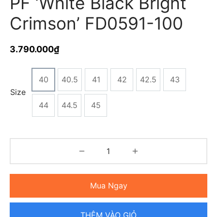
PF ‘White Black Bright
Crimson’ FD0591-100
3.790.000
₫
40
40.5
41
42
42.5
43
Size
44
44.5
45
Mua Ngay
THÊM VÀO GIỎ