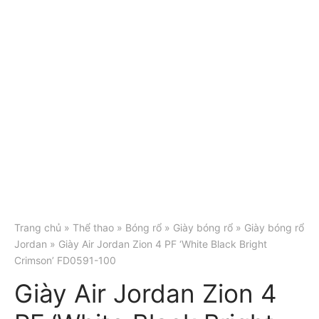
Trang chủ
»
Thể thao
»
Bóng rổ
»
Giày bóng rổ
»
Giày bóng rổ
Jordan
» Giày Air Jordan Zion 4 PF ‘White Black Bright
Crimson’ FD0591-100
Giày Air Jordan Zion 4