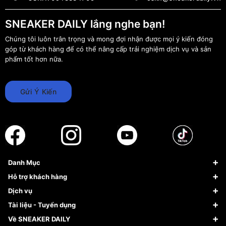
SNEAKER DAILY lắng nghe bạn!
Chúng tôi luôn trân trọng và mong đợi nhận được mọi ý kiến đóng
góp từ khách hàng để có thể nâng cấp trải nghiệm dịch vụ và sản
phẩm tốt hơn nữa.
Gửi Ý Kiến
Danh Mục
Sneaker
Hỗ trợ khách hàng
Giày Bóng Rổ
FAQs & Help
Dịch vụ
Giày Nike
Về Fundiin
Tạp chí
Tài liệu - Tuyển dụng
Giày Adidas
Hướng dẫn thanh toán trả sau qua Fundiin
Dịch vụ ký gửi
Đăng ký bản quyền
Về SNEAKER DAILY