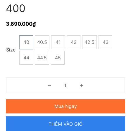
400
3.690.000
₫
40
40.5
41
42
42.5
43
Size
44
44.5
45
Mua Ngay
THÊM VÀO GIỎ