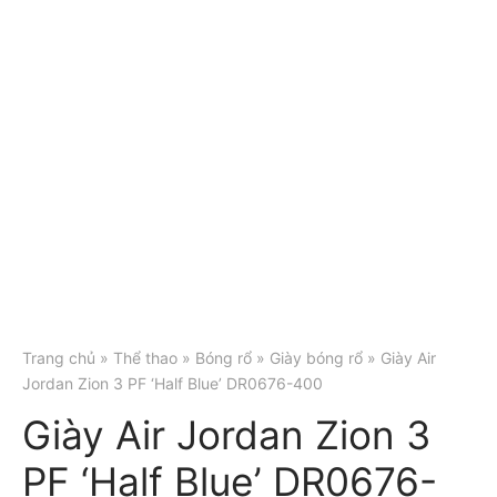
Trang chủ
»
Thể thao
»
Bóng rổ
»
Giày bóng rổ
» Giày Air
Jordan Zion 3 PF ‘Half Blue’ DR0676-400
Giày Air Jordan Zion 3
PF ‘Half Blue’ DR0676-