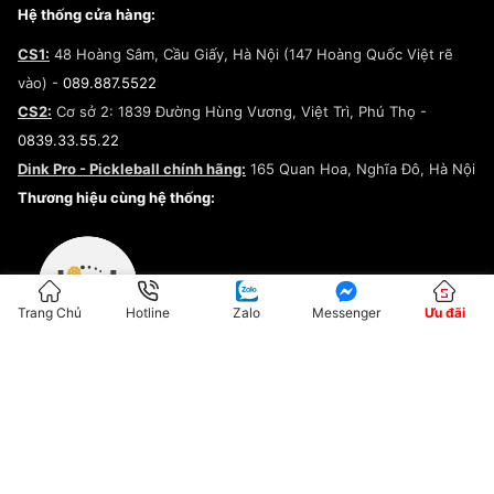
Giày Peak
Chính sách đổi trả/Hoàn tiền
Tuyển dụng
Câu chuyện về SNEAKER DAILY
Hệ thống cửa hàng:
Lego
Chính sách giao hàng/Kiểm hàng
Đăng ký Cộng Tác Viên Bán Hàng
Cam kết mua sắm
CS1:
48 Hoàng Sâm, Cầu Giấy, Hà Nội (147 Hoàng Quốc Việt rẽ
Chính sách bảo hành
Hợp tác NCC
vào) -
089.887.5522
Chính sách thanh toán
Chính sách đại lý
CS2:
Cơ sở 2: 1839 Đường Hùng Vương, Việt Trì, Phú Thọ -
Điều khoản dịch vụ
0839.33.55.22
Chính sách bảo mật
Dink Pro - Pickleball chính hãng:
165 Quan Hoa, Nghĩa Đô, Hà Nội
Kiểm tra tình trạng đơn hàng
Thương hiệu cùng hệ thống:
Trang Chủ
Hotline
Zalo
Messenger
Ưu đãi
ĐKKD:01G8033450 - Cấp ngày: 04/05/2023 - Nơi cấp: Hà Nội
Hộ Kinh Doanh Đại Lý Sneaker MST: 8828563711-001