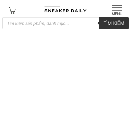
Tìm
TÌM KIẾM
kiếm
sản
phẩm