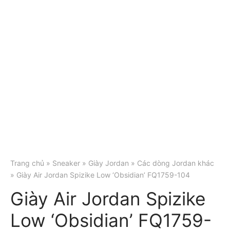
Trang chủ
»
Sneaker
»
Giày Jordan
»
Các dòng Jordan khác
» Giày Air Jordan Spizike Low ‘Obsidian’ FQ1759-104
Giày Air Jordan Spizike
Low ‘Obsidian’ FQ1759-