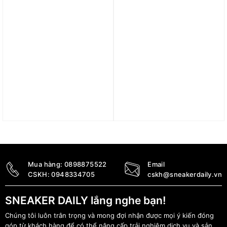
Trả góp 0%
Trả góp 0%
Giày Air Jordan Luka 3
Giày Air Jordan Luka 3
PF ‘Safari’ FQ1285-100
‘Photo Finish’ HQ5055-
107
3.590.000
₫
3.590.000
₫
Mua hàng:
0898875522
Email
CSKH:
0948334705
cskh@sneakerdaily.vn
SNEAKER DAILY lắng nghe bạn!
Chúng tôi luôn trân trọng và mong đợi nhận được mọi ý kiến đóng
góp từ khách hàng để có thể nâng cấp trải nghiệm dịch vụ và sản