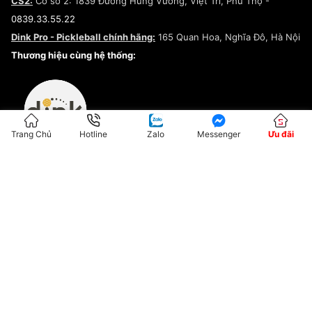
CS2:
Cơ sở 2: 1839 Đường Hùng Vương, Việt Trì, Phú Thọ -
Điều khoản dịch vụ
0839.33.55.22
Chính sách bảo mật
Dink Pro - Pickleball chính hãng:
165 Quan Hoa, Nghĩa Đô, Hà Nội
Kiểm tra tình trạng đơn hàng
Thương hiệu cùng hệ thống:
Trang Chủ
Hotline
Zalo
Messenger
Ưu đãi
ĐKKD:01G8033450 - Cấp ngày: 04/05/2023 - Nơi cấp: Hà Nội
Hộ Kinh Doanh Đại Lý Sneaker MST: 8828563711-001