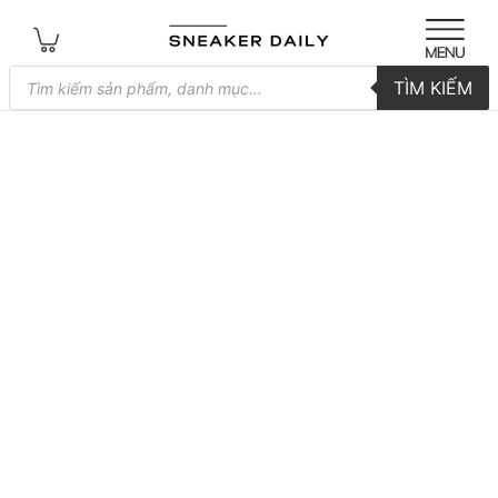
Tìm
TÌM KIẾM
kiếm
sản
phẩm