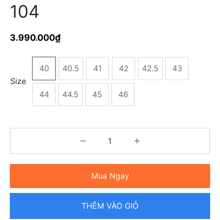
104
3.990.000
₫
40
40.5
41
42
42.5
43
Size
44
44.5
45
46
Mua Ngay
THÊM VÀO GIỎ