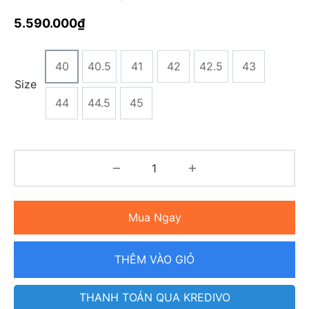
5.590.000
₫
40
40.5
41
42
42.5
43
Size
44
44.5
45
Mua Ngay
THÊM VÀO GIỎ
THANH TOÁN QUA KREDIVO