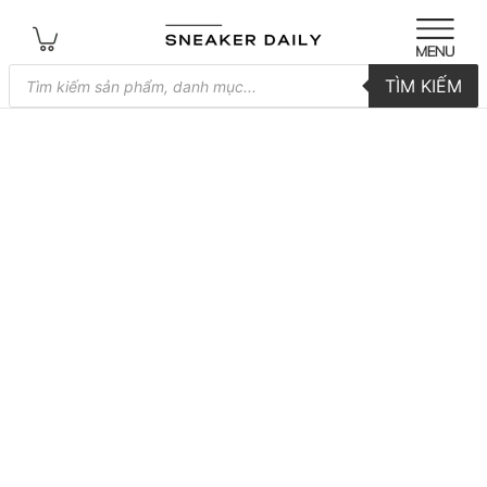
Tìm
TÌM KIẾM
kiếm
sản
phẩm