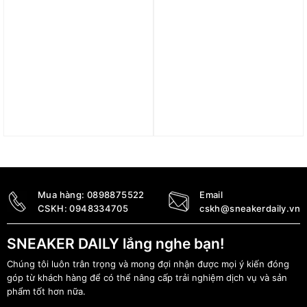
Giày Air Jordan 1.5
Giày Air Jordan 13 Retro
‘Chicago’ 768861-601
‘Wheat’ 414571-171
17.420.000
₫
7.890.000
₫
Mua hàng:
0898875522
Email
CSKH:
0948334705
cskh@sneakerdaily.vn
SNEAKER DAILY lắng nghe bạn!
Chúng tôi luôn trân trọng và mong đợi nhận được mọi ý kiến đóng
góp từ khách hàng để có thể nâng cấp trải nghiệm dịch vụ và sản
phẩm tốt hơn nữa.