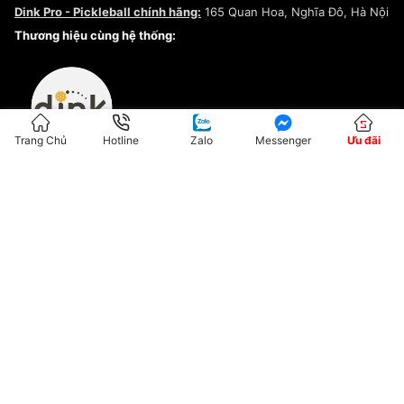
Dink Pro - Pickleball chính hãng:
165 Quan Hoa, Nghĩa Đô, Hà Nội
Kiểm tra tình trạng đơn hàng
Thương hiệu cùng hệ thống:
Trang Chủ
Hotline
Zalo
Messenger
Ưu đãi
ĐKKD:01G8033450 - Cấp ngày: 04/05/2023 - Nơi cấp: Hà Nội
Hộ Kinh Doanh Đại Lý Sneaker MST: 8828563711-001