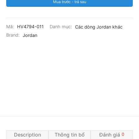
Mua trước - trả sau
Mã:
HV4794-011
Danh mục:
Các dòng Jordan khác
Brand:
Jordan
Description
Thông tin bổ
Đánh giá
0