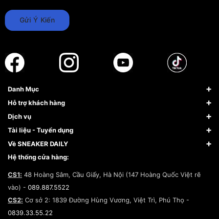
Gửi Ý Kiến
Danh Mục
Sneaker
Hỗ trợ khách hàng
Giày Bóng Rổ
FAQs & Help
Dịch vụ
Giày Nike
Về Fundiin
Tạp chí
Tài liệu - Tuyển dụng
Giày Adidas
Hướng dẫn thanh toán trả sau qua Fundiin
Dịch vụ ký gửi
Đăng ký bản quyền
Về SNEAKER DAILY
Giày Peak
Chính sách đổi trả/Hoàn tiền
Tuyển dụng
Câu chuyện về SNEAKER DAILY
Hệ thống cửa hàng:
Lego
Chính sách giao hàng/Kiểm hàng
Đăng ký Cộng Tác Viên Bán Hàng
Cam kết mua sắm
CS1:
48 Hoàng Sâm, Cầu Giấy, Hà Nội (147 Hoàng Quốc Việt rẽ
Chính sách bảo hành
Hợp tác NCC
vào) -
089.887.5522
Chính sách thanh toán
Chính sách đại lý
CS2:
Cơ sở 2: 1839 Đường Hùng Vương, Việt Trì, Phú Thọ -
Điều khoản dịch vụ
0839.33.55.22
Chính sách bảo mật