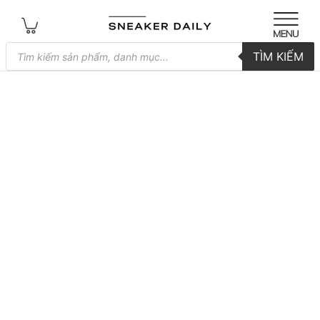
Tìm
TÌM KIẾM
kiếm
sản
phẩm