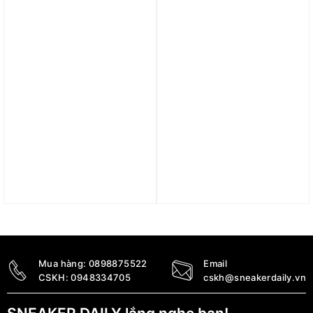
7.890.000
₫
5.290.000
₫
5.890.000
₫
Trả góp 0%
Trả góp 0%
Giày Air Jordan 4 Retro
Giày nữ Air Jordan 4
‘Military Blue’ 2024
Retro SE ‘Neon 95’ (GS)
FV5029-141
CT5343-007
6.890.000
₫
10.090.000
₫
Mua hàng:
0898875522
Email
CSKH:
0948334705
cskh@sneakerdaily.vn