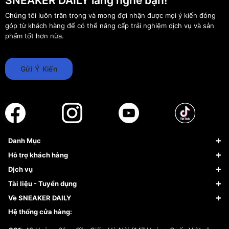
SNEAKER DAILY lắng nghe bạn!
Chúng tôi luôn trân trọng và mong đợi nhận được mọi ý kiến đóng
góp từ khách hàng để có thể nâng cấp trải nghiệm dịch vụ và sản
phẩm tốt hơn nữa.
Gửi Ý Kiến
Danh Mục
Sneaker
Hỗ trợ khách hàng
Giày Bóng Rổ
FAQs & Help
Dịch vụ
Giày Nike
Về Fundiin
Tạp chí
Tài liệu - Tuyển dụng
Giày Adidas
Hướng dẫn thanh toán trả sau qua Fundiin
Dịch vụ ký gửi
Đăng ký bản quyền
Về SNEAKER DAILY
Giày Peak
Chính sách đổi trả/Hoàn tiền
Tuyển dụng
Câu chuyện về SNEAKER DAILY
Hệ thống cửa hàng:
Lego
Chính sách giao hàng/Kiểm hàng
Đăng ký Cộng Tác Viên Bán Hàng
Cam kết mua sắm