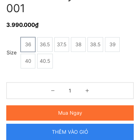
001
3.990.000
₫
36
36.5
37.5
38
38.5
39
Size
40
40.5
Mua Ngay
THÊM VÀO GIỎ