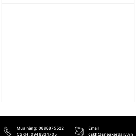
6.890.000
₫
5.690.000
₫
2.190.000
₫
Được xếp hạng
5 sao
Trả góp 0%
Trả góp 0%
Giày Nike Air Jordan 1
Giày Air Jordan 1 Low
Low ‘Madder Root’
‘Pine Green’ 553560-301
DC0774-180
10.890.000
₫
2.990.000
₫
2.790.000
₫
Mua hàng:
0898875522
Email
CSKH:
0948334705
cskh@sneakerdaily.vn