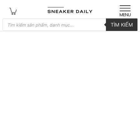
Tìm
TÌM KIẾM
kiếm
sản
phẩm