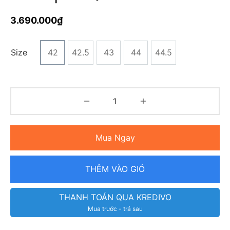
3.690.000
₫
Size
42
42.5
43
44
44.5
Mua Ngay
THÊM VÀO GIỎ
THANH TOÁN QUA KREDIVO
Mua trước - trả sau