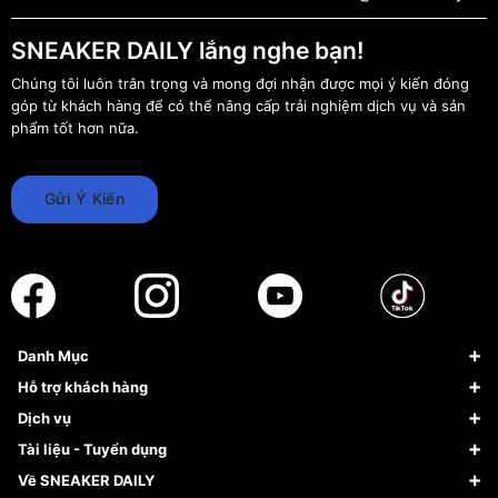
SNEAKER DAILY lắng nghe bạn!
Chúng tôi luôn trân trọng và mong đợi nhận được mọi ý kiến đóng
góp từ khách hàng để có thể nâng cấp trải nghiệm dịch vụ và sản
phẩm tốt hơn nữa.
Gửi Ý Kiến
Danh Mục
Sneaker
Hỗ trợ khách hàng
Giày Bóng Rổ
FAQs & Help
Dịch vụ
Giày Nike
Về Fundiin
Tạp chí
Tài liệu - Tuyển dụng
Giày Adidas
Hướng dẫn thanh toán trả sau qua Fundiin
Dịch vụ ký gửi
Đăng ký bản quyền
Về SNEAKER DAILY