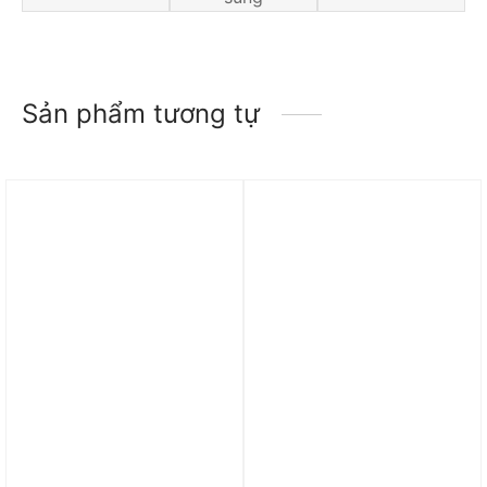
Sản phẩm tương tự
Trả góp 0%
Trả góp 0%
Giày nam Air Jordan 1
Giày Air Jordan 1 Low SE