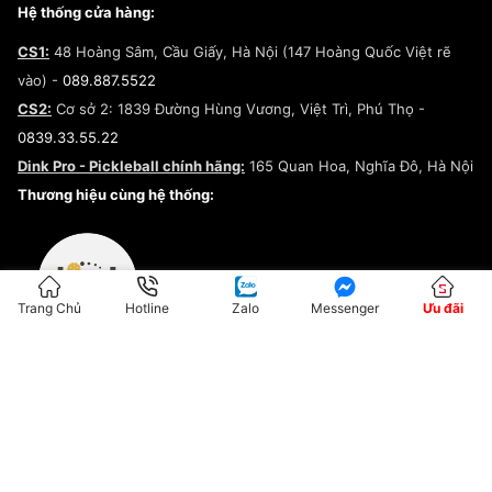
Giày Peak
Chính sách đổi trả/Hoàn tiền
Tuyển dụng
Câu chuyện về SNEAKER DAILY
Hệ thống cửa hàng:
Lego
Chính sách giao hàng/Kiểm hàng
Đăng ký Cộng Tác Viên Bán Hàng
Cam kết mua sắm
CS1:
48 Hoàng Sâm, Cầu Giấy, Hà Nội (147 Hoàng Quốc Việt rẽ
Chính sách bảo hành
Hợp tác NCC
vào) -
089.887.5522
Chính sách thanh toán
Chính sách đại lý
CS2:
Cơ sở 2: 1839 Đường Hùng Vương, Việt Trì, Phú Thọ -
Điều khoản dịch vụ
0839.33.55.22
Chính sách bảo mật
Dink Pro - Pickleball chính hãng:
165 Quan Hoa, Nghĩa Đô, Hà Nội
Kiểm tra tình trạng đơn hàng
Thương hiệu cùng hệ thống:
Trang Chủ
Hotline
Zalo
Messenger
Ưu đãi
ĐKKD:01G8033450 - Cấp ngày: 04/05/2023 - Nơi cấp: Hà Nội
Hộ Kinh Doanh Đại Lý Sneaker MST: 8828563711-001