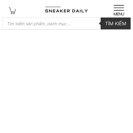
Tìm
TÌM KIẾM
kiếm
sản
phẩm