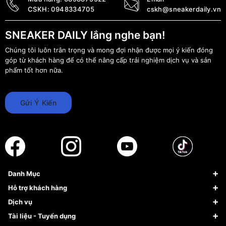
CSKH:
0948334705
cskh@sneakerdaily.vn
SNEAKER DAILY lắng nghe bạn!
Chúng tôi luôn trân trọng và mong đợi nhận được mọi ý kiến đóng
góp từ khách hàng để có thể nâng cấp trải nghiệm dịch vụ và sản
phẩm tốt hơn nữa.
Gửi Ý Kiến
Danh Mục
Sneaker
Hỗ trợ khách hàng
Giày Bóng Rổ
FAQs & Help
Dịch vụ
Giày Nike
Về Fundiin
Tạp chí
Tài liệu - Tuyển dụng