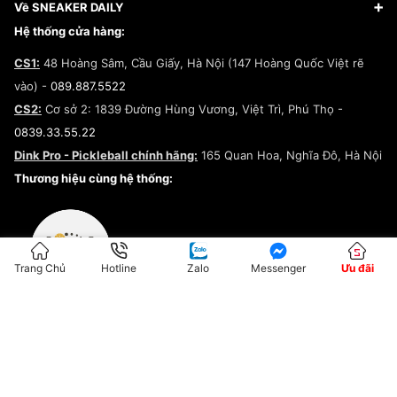
Giày Adidas
Hướng dẫn thanh toán trả sau qua Fundiin
Dịch vụ ký gửi
Đăng ký bản quyền
Về SNEAKER DAILY
Giày Peak
Chính sách đổi trả/Hoàn tiền
Tuyển dụng
Câu chuyện về SNEAKER DAILY
Hệ thống cửa hàng:
Lego
Chính sách giao hàng/Kiểm hàng
Đăng ký Cộng Tác Viên Bán Hàng
Cam kết mua sắm
CS1:
48 Hoàng Sâm, Cầu Giấy, Hà Nội (147 Hoàng Quốc Việt rẽ
Chính sách bảo hành
Hợp tác NCC
vào) -
089.887.5522
Chính sách thanh toán
Chính sách đại lý
CS2:
Cơ sở 2: 1839 Đường Hùng Vương, Việt Trì, Phú Thọ -
Điều khoản dịch vụ
0839.33.55.22
Chính sách bảo mật
Dink Pro - Pickleball chính hãng:
165 Quan Hoa, Nghĩa Đô, Hà Nội
Kiểm tra tình trạng đơn hàng
Thương hiệu cùng hệ thống:
Trang Chủ
Hotline
Zalo
Messenger
Ưu đãi
ĐKKD:01G8033450 - Cấp ngày: 04/05/2023 - Nơi cấp: Hà Nội