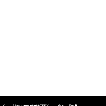
553558-169
3.890.000
₫
3.494.300
₫
3.190.000
₫
Trả góp 0%
Trả góp 0%
Giày Jordan 1 Low
Giày Air Jordan 1 Low
Valentine’s Day (GS)
‘Cherrywood Red’
553560-661
553558-615
3.290.000
₫
2.890.000
₫
2.199.000
₫
Được xếp hạng
5 sao
Mua hàng:
0898875522
Email