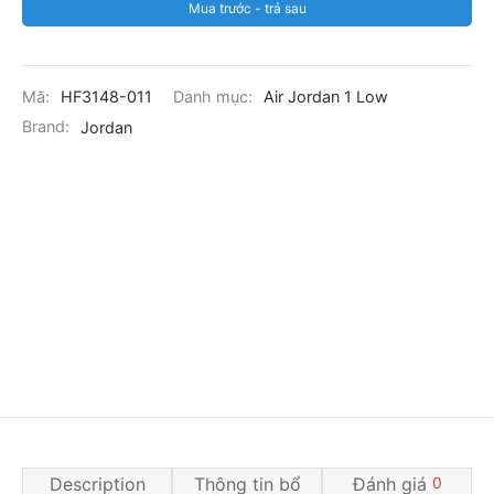
Mua trước - trả sau
Mã:
HF3148-011
Danh mục:
Air Jordan 1 Low
Brand:
Jordan
Description
Thông tin bổ
Đánh giá
0