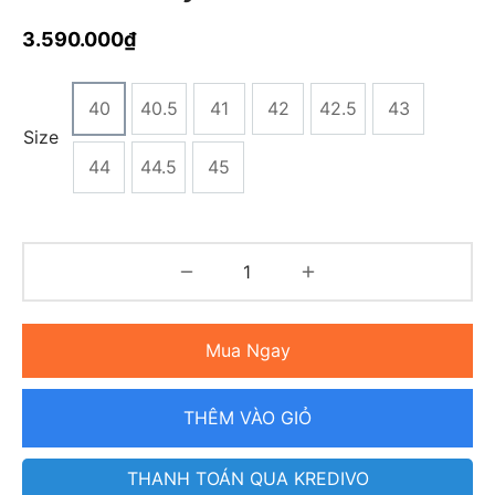
3.590.000
₫
40
40.5
41
42
42.5
43
Size
44
44.5
45
Mua Ngay
THÊM VÀO GIỎ
THANH TOÁN QUA KREDIVO