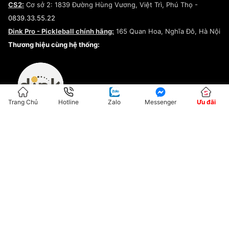
CS2:
Cơ sở 2: 1839 Đường Hùng Vương, Việt Trì, Phú Thọ -
Điều khoản dịch vụ
0839.33.55.22
Chính sách bảo mật
Dink Pro - Pickleball chính hãng:
165 Quan Hoa, Nghĩa Đô, Hà Nội
Kiểm tra tình trạng đơn hàng
Thương hiệu cùng hệ thống:
Trang Chủ
Hotline
Zalo
Messenger
Ưu đãi
ĐKKD:01G8033450 - Cấp ngày: 04/05/2023 - Nơi cấp: Hà Nội
Hộ Kinh Doanh Đại Lý Sneaker MST: 8828563711-001