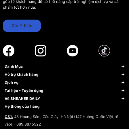
góp từ khách hàng để có thể nâng cấp trải nghiệm dịch vụ và sản
phẩm tốt hơn nữa.
Gửi Ý Kiến
Danh Mục
Sneaker
Hỗ trợ khách hàng
Giày Bóng Rổ
FAQs & Help
Dịch vụ
Giày Nike
Về Fundiin
Tạp chí
Tài liệu - Tuyển dụng
Giày Adidas
Hướng dẫn thanh toán trả sau qua Fundiin
Dịch vụ ký gửi
Đăng ký bản quyền
Về SNEAKER DAILY
Giày Peak
Chính sách đổi trả/Hoàn tiền
Tuyển dụng
Câu chuyện về SNEAKER DAILY
Hệ thống cửa hàng:
Lego
Chính sách giao hàng/Kiểm hàng
Đăng ký Cộng Tác Viên Bán Hàng
Cam kết mua sắm
CS1:
48 Hoàng Sâm, Cầu Giấy, Hà Nội (147 Hoàng Quốc Việt rẽ
Chính sách bảo hành
Hợp tác NCC
vào) -
089.887.5522
Chính sách thanh toán
Chính sách đại lý