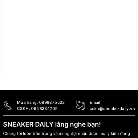
Giày Nike Air Jordan1
Giày Air Jordan 1 Low SE
Retro Low OG ‘Black Toe
‘Hemp Light British Tan’
2023’ (GS) CZ0858-106
HF5753-221
4.290.000
₫
2.990.000
₫
3.690.000
₫
Mua hàng:
0898875522
Email
CSKH:
0948334705
cskh@sneakerdaily.vn
SNEAKER DAILY lắng nghe bạn!
Chúng tôi luôn trân trọng và mong đợi nhận được mọi ý kiến đóng