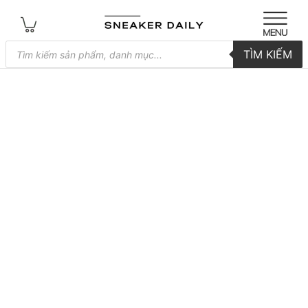
Tìm
TÌM KIẾM
kiếm
sản
phẩm