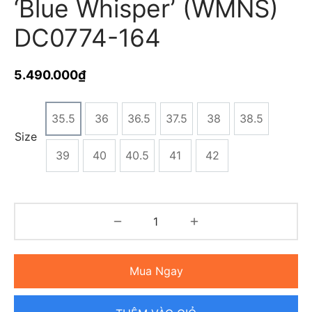
‘Blue Whisper’ (WMNS)
DC0774-164
5.490.000
₫
35.5
36
36.5
37.5
38
38.5
Size
39
40
40.5
41
42
Mua Ngay