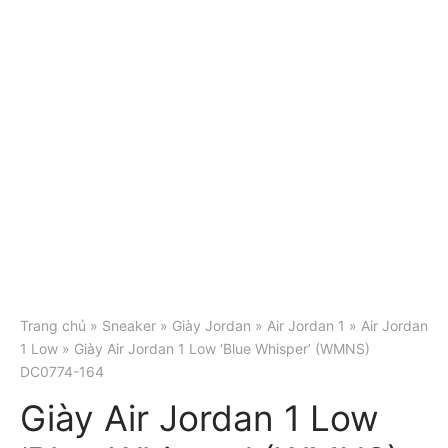
Trang chủ
»
Sneaker
»
Giày Jordan
»
Air Jordan 1
»
Air Jordan
1 Low
» Giày Air Jordan 1 Low ‘Blue Whisper’ (WMNS)
DC0774-164
Giày Air Jordan 1 Low