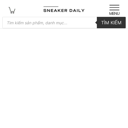
Tìm
TÌM KIẾM
kiếm
sản
phẩm