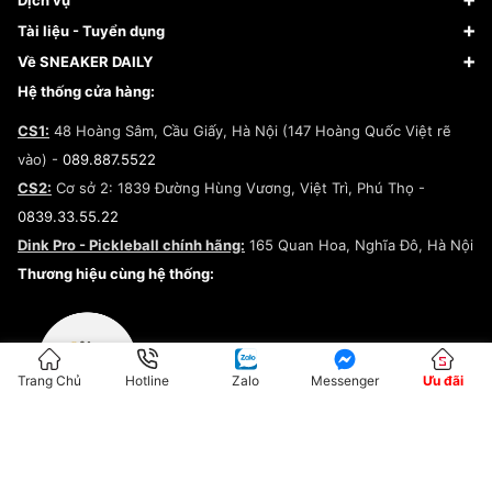
Dịch vụ
Giày Nike
Về Fundiin
Tạp chí
Tài liệu - Tuyển dụng
Giày Adidas
Hướng dẫn thanh toán trả sau qua Fundiin
Dịch vụ ký gửi
Đăng ký bản quyền
Về SNEAKER DAILY
Giày Peak
Chính sách đổi trả/Hoàn tiền
Tuyển dụng
Câu chuyện về SNEAKER DAILY
Hệ thống cửa hàng:
Lego
Chính sách giao hàng/Kiểm hàng
Đăng ký Cộng Tác Viên Bán Hàng
Cam kết mua sắm
CS1:
48 Hoàng Sâm, Cầu Giấy, Hà Nội (147 Hoàng Quốc Việt rẽ
Chính sách bảo hành
Hợp tác NCC
vào) -
089.887.5522
Chính sách thanh toán
Chính sách đại lý
CS2:
Cơ sở 2: 1839 Đường Hùng Vương, Việt Trì, Phú Thọ -
Điều khoản dịch vụ
0839.33.55.22
Chính sách bảo mật
Dink Pro - Pickleball chính hãng:
165 Quan Hoa, Nghĩa Đô, Hà Nội
Kiểm tra tình trạng đơn hàng
Thương hiệu cùng hệ thống:
Trang Chủ
Hotline
Zalo
Messenger
Ưu đãi