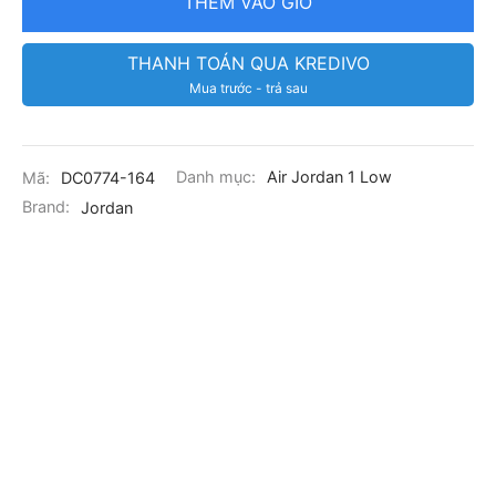
THÊM VÀO GIỎ
THANH TOÁN QUA KREDIVO
Mua trước - trả sau
Mã:
DC0774-164
Danh mục:
Air Jordan 1 Low
Brand:
Jordan