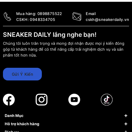
Mua hàng:
0898875522
Email
CSKH:
0948334705
cskh@sneakerdaily.vn
SNEAKER DAILY lắng nghe bạn!
Chúng tôi luôn trân trọng và mong đợi nhận được mọi ý kiến đóng
góp từ khách hàng để có thể nâng cấp trải nghiệm dịch vụ và sản
phẩm tốt hơn nữa.
Gửi Ý Kiến
Danh Mục
Sneaker
Hỗ trợ khách hàng
Giày Bóng Rổ
FAQs & Help