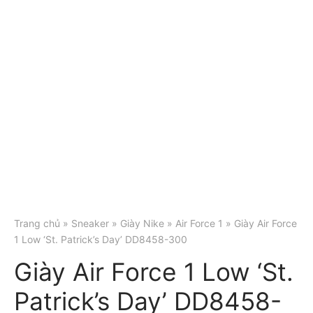
Trang chủ
»
Sneaker
»
Giày Nike
»
Air Force 1
» Giày Air Force
1 Low ‘St. Patrick’s Day’ DD8458-300
Giày Air Force 1 Low ‘St.
Patrick’s Day’ DD8458-