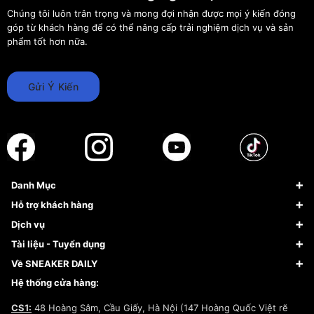
Chúng tôi luôn trân trọng và mong đợi nhận được mọi ý kiến đóng
góp từ khách hàng để có thể nâng cấp trải nghiệm dịch vụ và sản
phẩm tốt hơn nữa.
Gửi Ý Kiến
Danh Mục
Sneaker
Hỗ trợ khách hàng
Giày Bóng Rổ
FAQs & Help
Dịch vụ
Giày Nike
Về Fundiin
Tạp chí
Tài liệu - Tuyển dụng
Giày Adidas
Hướng dẫn thanh toán trả sau qua Fundiin
Dịch vụ ký gửi
Đăng ký bản quyền
Về SNEAKER DAILY
Giày Peak
Chính sách đổi trả/Hoàn tiền
Tuyển dụng
Câu chuyện về SNEAKER DAILY
Hệ thống cửa hàng:
Lego
Chính sách giao hàng/Kiểm hàng
Đăng ký Cộng Tác Viên Bán Hàng
Cam kết mua sắm
CS1:
48 Hoàng Sâm, Cầu Giấy, Hà Nội (147 Hoàng Quốc Việt rẽ