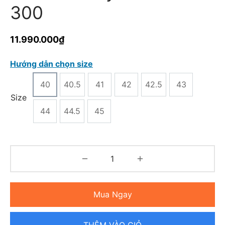
300
11.990.000
₫
Hướng dẫn chọn size
40
40.5
41
42
42.5
43
Size
44
44.5
45
Mua Ngay