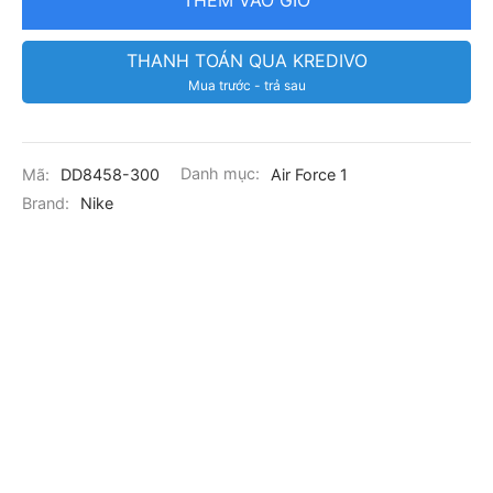
THÊM VÀO GIỎ
THANH TOÁN QUA KREDIVO
Mua trước - trả sau
Mã:
DD8458-300
Danh mục:
Air Force 1
Brand:
Nike