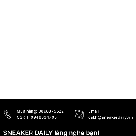
Trả góp 0%
Trả góp 0%
Giày Nike Air Force 1 ’07
Giày (WMNS) Nike Air
LV8 3 ‘Peace Love Nike’
Force 1 ’07 SE Next
DM8154-100
Nature ‘White University
Blue’ DV3808-103
4.400.000
₫
2.790.000
₫
Mua hàng:
0898875522
Email
CSKH:
0948334705
cskh@sneakerdaily.vn
SNEAKER DAILY lắng nghe bạn!