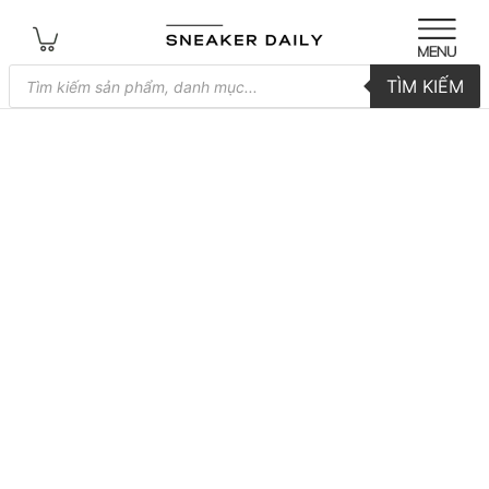
Tìm
TÌM KIẾM
kiếm
sản
phẩm