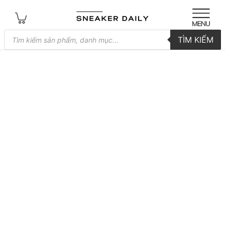
Tìm
TÌM KIẾM
kiếm
sản
phẩm