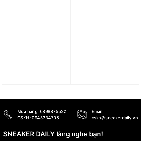
Trả góp 0%
Trả góp 0%
Giày adidas Grand Court
Giày adidas neo Grand
2.0 Lifestyle Tennis
Court ‘White Black Blue’
Shoes ‘White Matte
FV8131
Silver’ (GS) GW6506
1.390.000
₫
1.290.000
₫
Mua hàng:
0898875522
Email
CSKH:
0948334705
cskh@sneakerdaily.vn
SNEAKER DAILY lắng nghe bạn!