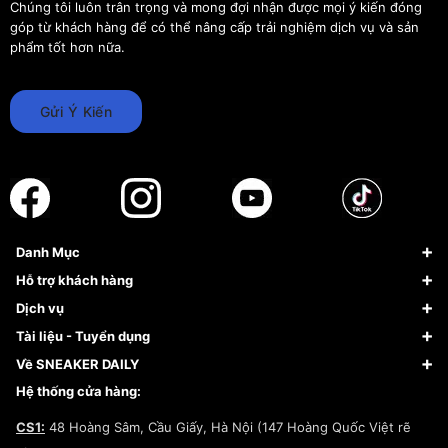
Chúng tôi luôn trân trọng và mong đợi nhận được mọi ý kiến đóng
góp từ khách hàng để có thể nâng cấp trải nghiệm dịch vụ và sản
phẩm tốt hơn nữa.
Gửi Ý Kiến
Danh Mục
Sneaker
Hỗ trợ khách hàng
Giày Bóng Rổ
FAQs & Help
Dịch vụ
Giày Nike
Về Fundiin
Tạp chí
Tài liệu - Tuyển dụng
Giày Adidas
Hướng dẫn thanh toán trả sau qua Fundiin
Dịch vụ ký gửi
Đăng ký bản quyền
Về SNEAKER DAILY
Giày Peak
Chính sách đổi trả/Hoàn tiền
Tuyển dụng
Câu chuyện về SNEAKER DAILY
Hệ thống cửa hàng:
Lego
Chính sách giao hàng/Kiểm hàng
Đăng ký Cộng Tác Viên Bán Hàng
Cam kết mua sắm
CS1:
48 Hoàng Sâm, Cầu Giấy, Hà Nội (147 Hoàng Quốc Việt rẽ
Chính sách bảo hành
Hợp tác NCC