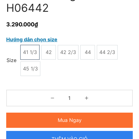
H06442
3.290.000
₫
Hướng dẫn chọn size
41 1/3
42
42 2/3
44
44 2/3
Size
45 1/3
Mua Ngay
THÊM VÀO GIỎ