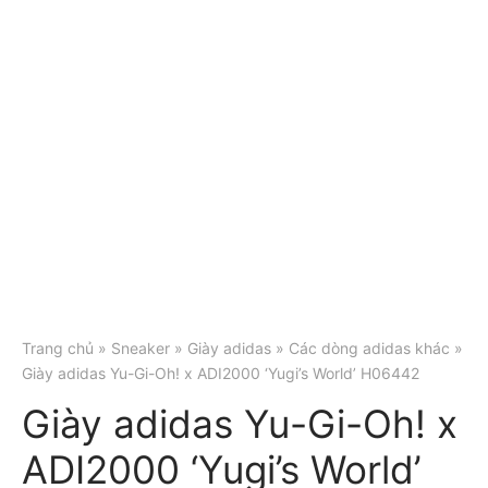
Trang chủ
»
Sneaker
»
Giày adidas
»
Các dòng adidas khác
»
Giày adidas Yu-Gi-Oh! x ADI2000 ‘Yugi’s World’ H06442
Giày adidas Yu-Gi-Oh! x
ADI2000 ‘Yugi’s World’