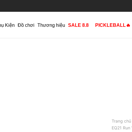
hụ Kiện
Đồ chơi
Thương hiệu
SALE 8.8
PICKLEBALL🔥
Trang chủ
EQ21 Run 