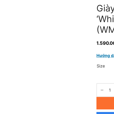
Già
‘Whi
(WM
1.590.0
Hướng d
Size