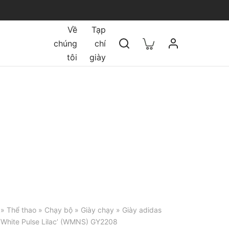
Về
Tạp
chúng
chí
tôi
giày
»
Thể thao
»
Chạy bộ
»
Giày chạy
» Giày adidas
‘White Pulse Lilac’ (WMNS) GY2208