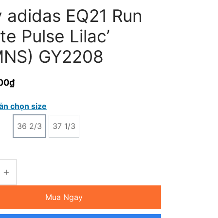
y adidas EQ21 Run
te Pulse Lilac’
NS) GY2208
00
₫
ẫn chọn size
36 2/3
37 1/3
Mua Ngay