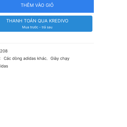
THÊM VÀO GIỎ
THANH TOÁN QUA KREDIVO
Mua trước - trả sau
2208
:
Các dòng adidas khác
,
Giày chạy
idas