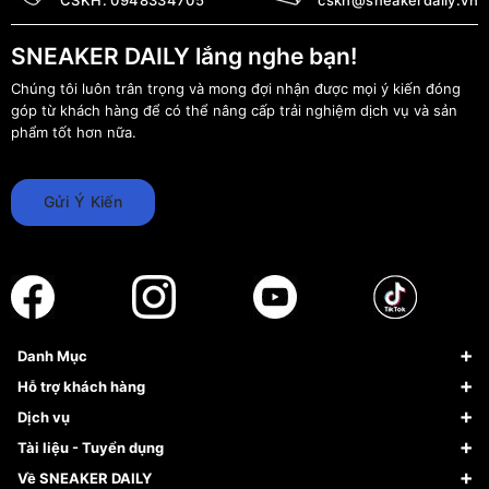
SNEAKER DAILY lắng nghe bạn!
Chúng tôi luôn trân trọng và mong đợi nhận được mọi ý kiến đóng
góp từ khách hàng để có thể nâng cấp trải nghiệm dịch vụ và sản
phẩm tốt hơn nữa.
Gửi Ý Kiến
Danh Mục
Sneaker
Hỗ trợ khách hàng
Giày Bóng Rổ
FAQs & Help
Dịch vụ
Giày Nike
Về Fundiin
Tạp chí
Tài liệu - Tuyển dụng
Giày Adidas
Hướng dẫn thanh toán trả sau qua Fundiin
Dịch vụ ký gửi
Đăng ký bản quyền
Về SNEAKER DAILY