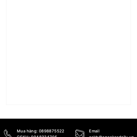
Giày Air Jordan 1 Low ‘Triple Black’ 2022 553558-
093
5.290.000
₫
3.690.000
₫
Mua hàng:
0898875522
Email
CSKH:
0948334705
cskh@sneakerdaily.vn