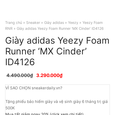
Trang chủ
»
Sneaker
»
Giày adidas
»
Yeezy
»
Yeezy Foam
RNR
» Giày adidas Yeezy Foam Runner ‘MX Cinder’ ID4126
Giày adidas Yeezy Foam
Runner ‘MX Cinder’
ID4126
4.490.000
₫
3.290.000
₫
VÌ SAO CHỌN sneakerdaily.vn?
Tặng phiếu bảo hiểm giày và vệ sinh giày 6 tháng trị giá
500K
Mua tất giảm ngay 20% (click xem chi tiết)