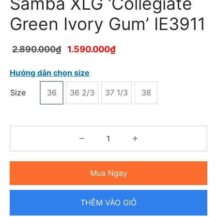
Samba XLG ‘Collegiate
Green Ivory Gum’ IE3911
2.890.000
₫
1.590.000
₫
Hướng dẫn chọn size
Size
36
36 2/3
37 1/3
38
Mua Ngay
THÊM VÀO GIỎ