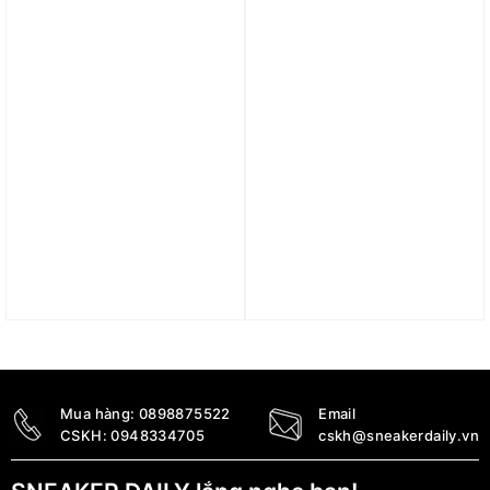
2.700.000
₫
3.590.000
₫
1.200.000
₫
Giày adidas x Inter Miami
Giày adidas Samba OG
Samba Indoor ‘Black
‘Black White Collegiate
Pink’ IH8157
Green’ IH4882
2.890.000
₫
2.690.000
₫
Mua hàng:
0898875522
Email
CSKH:
0948334705
cskh@sneakerdaily.vn