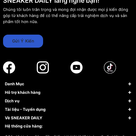
SNEAKER DAILY lắng nghe bạn!
Chúng tôi luôn trân trọng và mong đợi nhận được mọi ý kiến đóng
góp từ khách hàng để có thể nâng cấp trải nghiệm dịch vụ và sản
phẩm tốt hơn nữa.
Gửi Ý Kiến
Danh Mục
Sneaker
Hỗ trợ khách hàng
Giày Bóng Rổ
FAQs & Help
Dịch vụ
Giày Nike
Về Fundiin
Tạp chí
Tài liệu - Tuyển dụng
Giày Adidas
Hướng dẫn thanh toán trả sau qua Fundiin
Dịch vụ ký gửi
Đăng ký bản quyền
Về SNEAKER DAILY
Giày Peak
Chính sách đổi trả/Hoàn tiền
Tuyển dụng
Câu chuyện về SNEAKER DAILY
Hệ thống cửa hàng:
Lego
Chính sách giao hàng/Kiểm hàng
Đăng ký Cộng Tác Viên Bán Hàng
Cam kết mua sắm