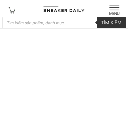
Tìm
TÌM KIẾM
kiếm
sản
phẩm