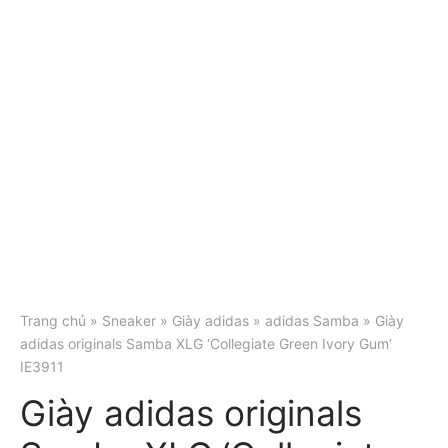
Trang chủ
»
Sneaker
»
Giày adidas
»
adidas Samba
» Giày
adidas originals Samba XLG ‘Collegiate Green Ivory Gum’
IE3911
Giày adidas originals