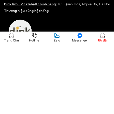
Chính sách bảo mật
Dink Pro - Pickleball chính hãng:
165 Quan Hoa, Nghĩa Đô, Hà Nội
Kiểm tra tình trạng đơn hàng
Thương hiệu cùng hệ thống:
Trang Chủ
Hotline
Zalo
Messenger
Ưu đãi
ĐKKD:01G8033450 - Cấp ngày: 04/05/2023 - Nơi cấp: Hà Nội
Hộ Kinh Doanh Đại Lý Sneaker MST: 8828563711-001