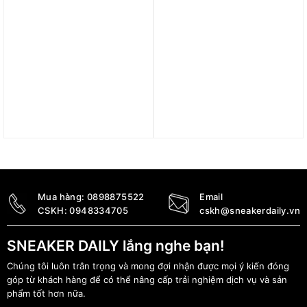
Giày Chạy Bộ Adidas
Giày adidas Supernova
Galaxy 7 ID8754
Eterno ‘Blue’ IH0442
1.790.000
₫
2.190.000
₫
Mua hàng:
0898875522
Email
CSKH:
0948334705
cskh@sneakerdaily.vn
SNEAKER DAILY lắng nghe bạn!
Chúng tôi luôn trân trọng và mong đợi nhận được mọi ý kiến đóng
góp từ khách hàng để có thể nâng cấp trải nghiệm dịch vụ và sản
phẩm tốt hơn nữa.