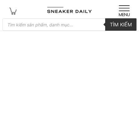
Tìm
TÌM KIẾM
kiếm
sản
phẩm