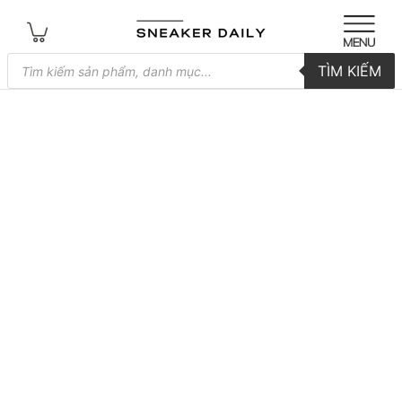
Tìm
TÌM KIẾM
kiếm
sản
phẩm