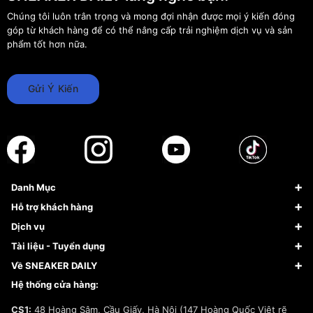
Chúng tôi luôn trân trọng và mong đợi nhận được mọi ý kiến đóng
góp từ khách hàng để có thể nâng cấp trải nghiệm dịch vụ và sản
phẩm tốt hơn nữa.
Gửi Ý Kiến
Danh Mục
Sneaker
Hỗ trợ khách hàng
Giày Bóng Rổ
FAQs & Help
Dịch vụ
Giày Nike
Về Fundiin
Tạp chí
Tài liệu - Tuyển dụng
Giày Adidas
Hướng dẫn thanh toán trả sau qua Fundiin
Dịch vụ ký gửi
Đăng ký bản quyền
Về SNEAKER DAILY
Giày Peak
Chính sách đổi trả/Hoàn tiền
Tuyển dụng
Câu chuyện về SNEAKER DAILY
Hệ thống cửa hàng:
Lego
Chính sách giao hàng/Kiểm hàng
Đăng ký Cộng Tác Viên Bán Hàng
Cam kết mua sắm
CS1:
48 Hoàng Sâm, Cầu Giấy, Hà Nội (147 Hoàng Quốc Việt rẽ