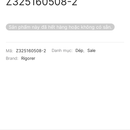
Z325160508-2
Sản phẩm này đã hết hàng hoặc không có sẵn.
Mã:
Z325160508-2
Danh mục:
Dép
,
Sale
Brand:
Rigorer