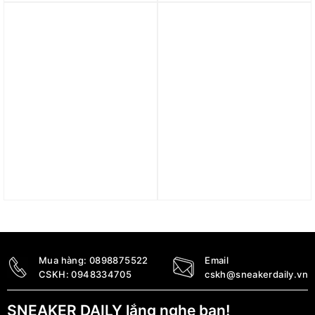
JS4963
1.390.000
₫
750.000
₫
Trả góp 0%
Trả góp 0%
Dép adidas Adilette Aqua
Dép Nike Mind 001 Slide
straps blue IE8915
Sail HQ4309-100
590.000
₫
5.790.000
₫
Mua hàng:
0898875522
Email
CSKH:
0948334705
cskh@sneakerdaily.vn
SNEAKER DAILY lắng nghe bạn!