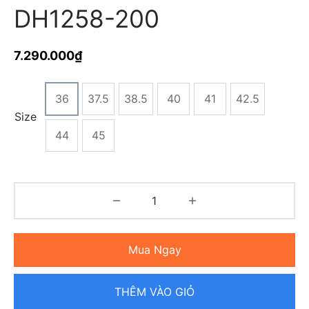
DH1258-200
7.290.000
₫
36
37.5
38.5
40
41
42.5
Size
44
45
Mua Ngay
THÊM VÀO GIỎ