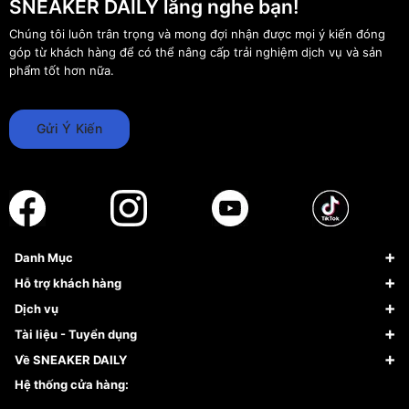
SNEAKER DAILY lắng nghe bạn!
Chúng tôi luôn trân trọng và mong đợi nhận được mọi ý kiến đóng
góp từ khách hàng để có thể nâng cấp trải nghiệm dịch vụ và sản
phẩm tốt hơn nữa.
Gửi Ý Kiến
Danh Mục
Sneaker
Hỗ trợ khách hàng
Giày Bóng Rổ
FAQs & Help
Dịch vụ
Giày Nike
Về Fundiin
Tạp chí
Tài liệu - Tuyển dụng
Giày Adidas
Hướng dẫn thanh toán trả sau qua Fundiin
Dịch vụ ký gửi
Đăng ký bản quyền
Về SNEAKER DAILY
Giày Peak
Chính sách đổi trả/Hoàn tiền
Tuyển dụng
Câu chuyện về SNEAKER DAILY
Hệ thống cửa hàng:
Lego
Chính sách giao hàng/Kiểm hàng
Đăng ký Cộng Tác Viên Bán Hàng
Cam kết mua sắm