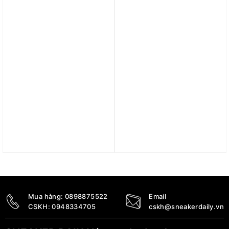
2.200.000
₫
1.590.000
₫
Trả góp 0%
Trả góp 0%
Dép Nike Offcourt Adjust
Dép Nike Calm Slide
Slide ‘Sanddrift Picante
Sesame FD4116-200
Red’ DV1033-100
2.390.000
₫
1.690.000
₫
1.490.000
₫
Mua hàng:
0898875522
Email
CSKH:
0948334705
cskh@sneakerdaily.vn