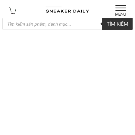
Tìm
TÌM KIẾM
kiếm
sản
phẩm