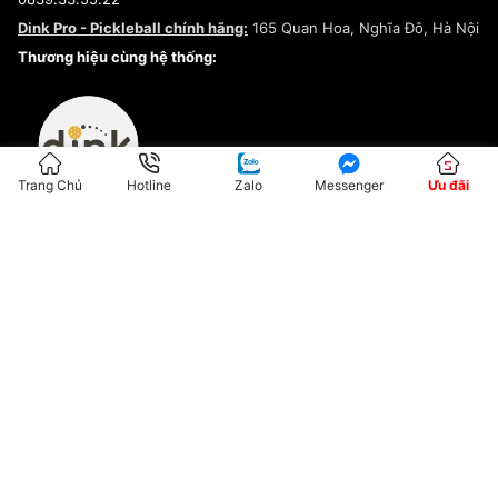
Chính sách bảo mật
Dink Pro - Pickleball chính hãng:
165 Quan Hoa, Nghĩa Đô, Hà Nội
Kiểm tra tình trạng đơn hàng
Thương hiệu cùng hệ thống:
Trang Chủ
Hotline
Zalo
Messenger
Ưu đãi
ĐKKD:01G8033450 - Cấp ngày: 04/05/2023 - Nơi cấp: Hà Nội
Hộ Kinh Doanh Đại Lý Sneaker MST: 8828563711-001