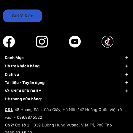
Gửi Ý Kiến
Danh Mục
Sneaker
Hỗ trợ khách hàng
Giày Bóng Rổ
FAQs & Help
Dịch vụ
Giày Nike
Về Fundiin
Tạp chí
Tài liệu - Tuyển dụng
Giày Adidas
Hướng dẫn thanh toán trả sau qua Fundiin
Dịch vụ ký gửi
Đăng ký bản quyền
Về SNEAKER DAILY
Giày Peak
Chính sách đổi trả/Hoàn tiền
Tuyển dụng
Câu chuyện về SNEAKER DAILY
Hệ thống cửa hàng:
Lego
Chính sách giao hàng/Kiểm hàng
Đăng ký Cộng Tác Viên Bán Hàng
Cam kết mua sắm
CS1:
48 Hoàng Sâm, Cầu Giấy, Hà Nội (147 Hoàng Quốc Việt rẽ
Chính sách bảo hành
Hợp tác NCC
vào) -
089.887.5522
Chính sách thanh toán
Chính sách đại lý
CS2:
Cơ sở 2: 1839 Đường Hùng Vương, Việt Trì, Phú Thọ -
Điều khoản dịch vụ
0839.33.55.22