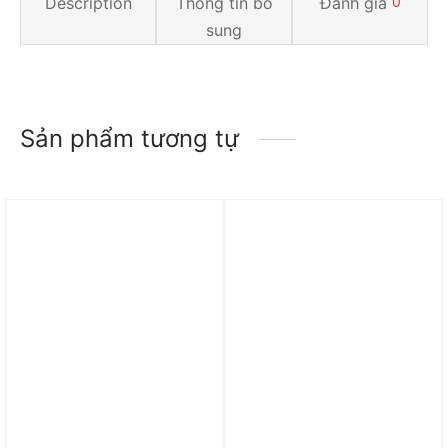
Description
Thông tin bổ
Đánh giá
0
sung
Sản phẩm tương tự
Trả góp 0%
Trả góp 0%