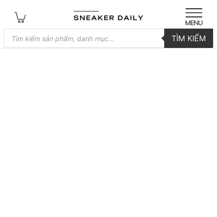
Tìm
TÌM KIẾM
kiếm
sản
phẩm