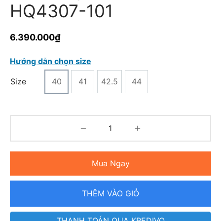
HQ4307-101
6.390.000
₫
Hướng dẫn chọn size
Size
40
41
42.5
44
Mua Ngay
THÊM VÀO GIỎ
THANH TOÁN QUA KREDIVO