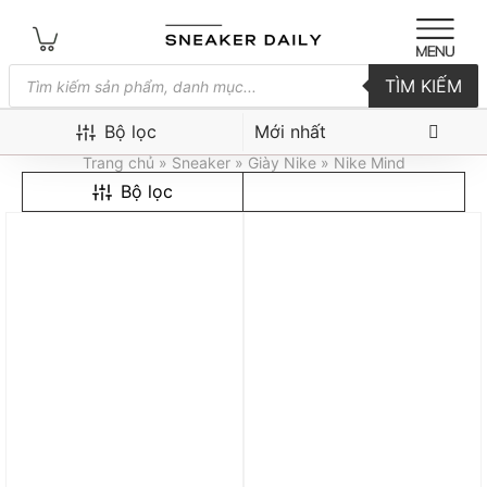
Tìm
TÌM KIẾM
kiếm
sản
Nike Mind
phẩm
Bộ lọc
Trang chủ
»
Sneaker
»
Giày Nike
» Nike Mind
Bộ lọc
Trả góp 0%
Trả góp 0%