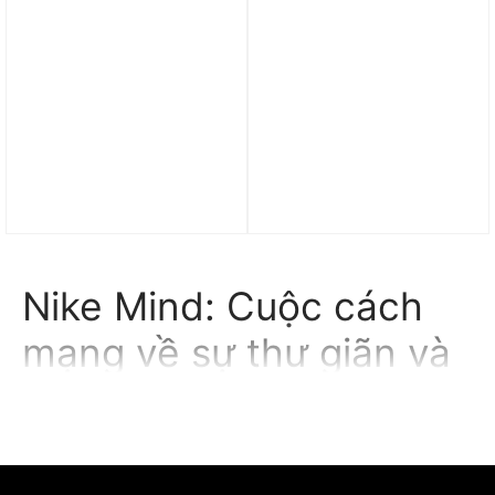
Dép Nike Mind 001 Slide
Dép Nike Mind 001 Slide
‘Solar Red’ HQ4307-600
‘Light Smoke Grey’
HQ4307-003
6.990.000
₫
4.990.000
₫
Nike Mind: Cuộc cách
mạng về sự thư giãn và
phong cách tối giản
Trong thế giới giày thể thao ngày nay, Nike luôn là một trong
những thương hiệu đứng đầu về thiết kế, công nghệ và