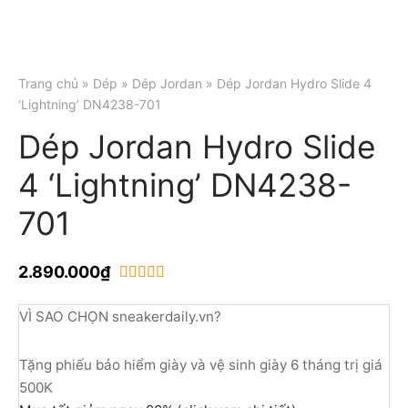
Trang chủ
»
Dép
»
Dép Jordan
» Dép Jordan Hydro Slide 4
‘Lightning’ DN4238-701
Dép Jordan Hydro Slide
4 ‘Lightning’ DN4238-
701
2.890.000
₫
trên 5 dựa trên
1
đánh giá
VÌ SAO CHỌN sneakerdaily.vn?
Tặng phiếu bảo hiểm giày và vệ sinh giày 6 tháng trị giá
500K