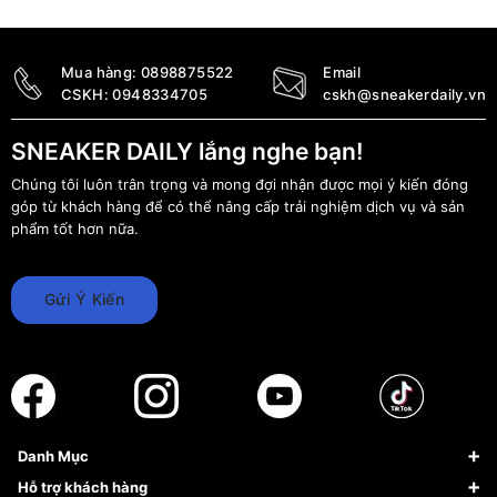
890.000
₫
Mua hàng:
0898875522
Email
CSKH:
0948334705
cskh@sneakerdaily.vn
SNEAKER DAILY lắng nghe bạn!
Chúng tôi luôn trân trọng và mong đợi nhận được mọi ý kiến đóng
góp từ khách hàng để có thể nâng cấp trải nghiệm dịch vụ và sản
phẩm tốt hơn nữa.
Gửi Ý Kiến
Danh Mục
Sneaker
Hỗ trợ khách hàng