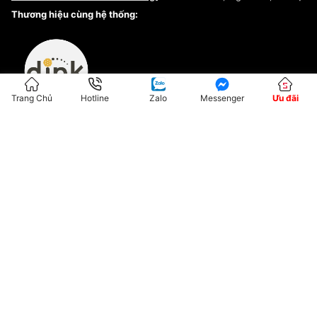
Kiểm tra tình trạng đơn hàng
Thương hiệu cùng hệ thống:
Trang Chủ
Hotline
Zalo
Messenger
Ưu đãi
ĐKKD:01G8033450 - Cấp ngày: 04/05/2023 - Nơi cấp: Hà Nội
Hộ Kinh Doanh Đại Lý Sneaker MST: 8828563711-001