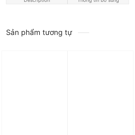
Sản phẩm tương tự
Mua 1 tặng 1
Trả góp 0%
Trả góp 0%
Dép Nike ReactX
Dép Nike Benassi Slides