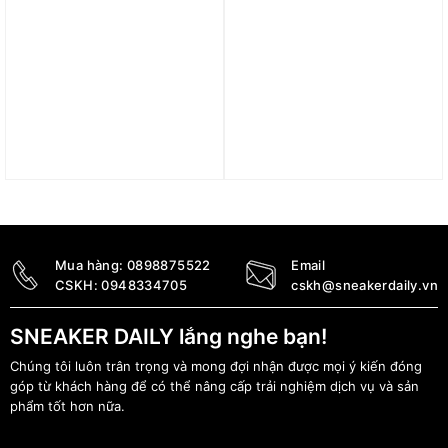
Dép Nike Mind 001 Slide
Dép Nike Air Max Sole
‘White Speed Red’
‘Photon Dust’ DD9972-
HQ4307-101
005
6.390.000
₫
3.190.000
₫
Mua hàng:
0898875522
Email
CSKH:
0948334705
cskh@sneakerdaily.vn
SNEAKER DAILY lắng nghe bạn!
Chúng tôi luôn trân trọng và mong đợi nhận được mọi ý kiến đóng
góp từ khách hàng để có thể nâng cấp trải nghiệm dịch vụ và sản
phẩm tốt hơn nữa.