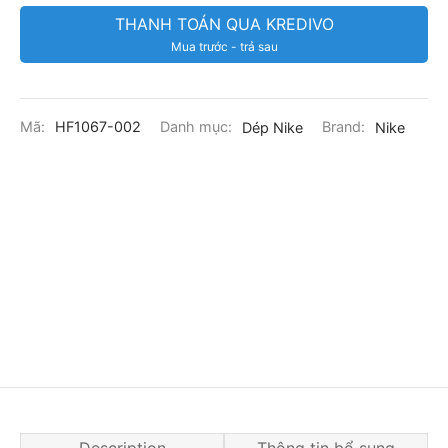
THANH TOÁN QUA KREDIVO
Mua trước - trả sau
Mã:
HF1067-002
Danh mục:
Dép Nike
Brand:
Nike
Description
Thông tin bổ sung