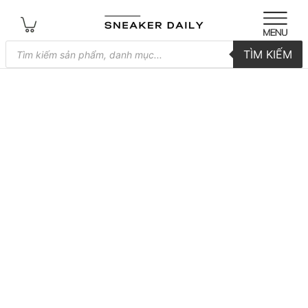
Tìm
TÌM KIẾM
kiếm
sản
phẩm