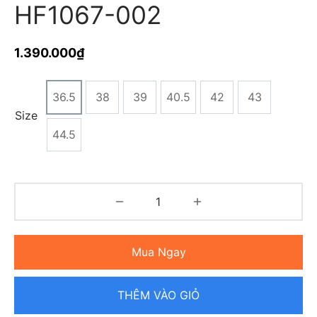
HF1067-002
1.390.000
₫
36.5
38
39
40.5
42
43
Size
44.5
Mua Ngay
THÊM VÀO GIỎ