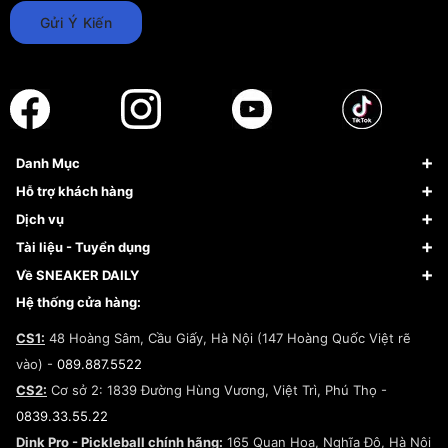
Gửi Ý Kiến
Danh Mục
Sneaker
Hỗ trợ khách hàng
Giày Bóng Rổ
FAQs & Help
Dịch vụ
Giày Nike
Về Fundiin
Tạp chí
Tài liệu - Tuyển dụng
Giày Adidas
Hướng dẫn thanh toán trả sau qua Fundiin
Dịch vụ ký gửi
Đăng ký bản quyền
Về SNEAKER DAILY
Giày Peak
Chính sách đổi trả/Hoàn tiền
Tuyển dụng
Câu chuyện về SNEAKER DAILY
Hệ thống cửa hàng:
Lego
Chính sách giao hàng/Kiểm hàng
Đăng ký Cộng Tác Viên Bán Hàng
Cam kết mua sắm
CS1:
48 Hoàng Sâm, Cầu Giấy, Hà Nội (147 Hoàng Quốc Việt rẽ
Chính sách bảo hành
Hợp tác NCC
vào) -
089.887.5522
Chính sách thanh toán
Chính sách đại lý
CS2:
Cơ sở 2: 1839 Đường Hùng Vương, Việt Trì, Phú Thọ -
Điều khoản dịch vụ
0839.33.55.22
Chính sách bảo mật
Dink Pro - Pickleball chính hãng:
165 Quan Hoa, Nghĩa Đô, Hà Nội