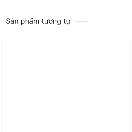
Sản phẩm tương tự
Trả góp 0%
Trả góp 0%
Dép Nike Jordan Hydro
Dép Jordan Crater Slide
8 Dark Sulfur Men
‘Coconut Milk’ CT0713-
Summer CD2803-003
100