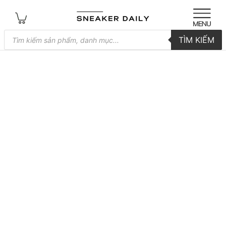
Tìm
TÌM KIẾM
kiếm
sản
phẩm