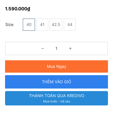
1.590.000
₫
Size
40
41
42.5
44
Mua Ngay
THÊM VÀO GIỎ
THANH TOÁN QUA KREDIVO
Mua trước - trả sau