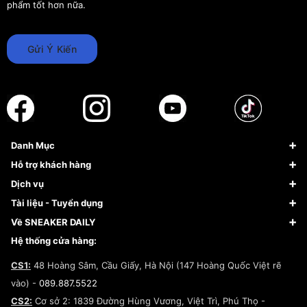
phẩm tốt hơn nữa.
Gửi Ý Kiến
Danh Mục
Sneaker
Hỗ trợ khách hàng
Giày Bóng Rổ
FAQs & Help
Dịch vụ
Giày Nike
Về Fundiin
Tạp chí
Tài liệu - Tuyển dụng
Giày Adidas
Hướng dẫn thanh toán trả sau qua Fundiin
Dịch vụ ký gửi
Đăng ký bản quyền
Về SNEAKER DAILY
Giày Peak
Chính sách đổi trả/Hoàn tiền
Tuyển dụng
Câu chuyện về SNEAKER DAILY
Hệ thống cửa hàng:
Lego
Chính sách giao hàng/Kiểm hàng
Đăng ký Cộng Tác Viên Bán Hàng
Cam kết mua sắm
CS1:
48 Hoàng Sâm, Cầu Giấy, Hà Nội (147 Hoàng Quốc Việt rẽ
Chính sách bảo hành
Hợp tác NCC
vào) -
089.887.5522
Chính sách thanh toán
Chính sách đại lý
CS2:
Cơ sở 2: 1839 Đường Hùng Vương, Việt Trì, Phú Thọ -