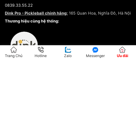
Điều khoản dịch vụ
0839.33.55.22
Chính sách bảo mật
Dink Pro - Pickleball chính hãng:
165 Quan Hoa, Nghĩa Đô, Hà Nội
Kiểm tra tình trạng đơn hàng
Thương hiệu cùng hệ thống:
Trang Chủ
Hotline
Zalo
Messenger
Ưu đãi
ĐKKD:01G8033450 - Cấp ngày: 04/05/2023 - Nơi cấp: Hà Nội
Hộ Kinh Doanh Đại Lý Sneaker MST: 8828563711-001