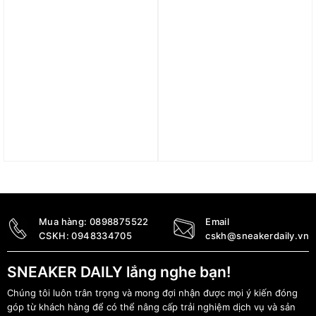
Dép Nike Jordan
Dép Jordan Post Slides
Jumpman Slide ‘Black
‘Light Dew’ FZ6511-301
White’ Casual Slip On
890.000
₫
Sandal FQ1598-010
1.690.000
₫
Mua hàng:
0898875522
Email
CSKH:
0948334705
cskh@sneakerdaily.vn
SNEAKER DAILY lắng nghe bạn!
Chúng tôi luôn trân trọng và mong đợi nhận được mọi ý kiến đóng
góp từ khách hàng để có thể nâng cấp trải nghiệm dịch vụ và sản