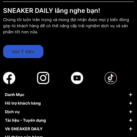
SNEAKER DAILY lắng nghe bạn!
Chúng tôi luôn trân trọng và mong đợi nhận được mọi ý kiến đóng
góp từ khách hàng để có thể nâng cấp trải nghiệm dịch vụ và sản
phẩm tốt hơn nữa.
Gửi Ý Kiến
Danh Mục
Sneaker
Hỗ trợ khách hàng
Giày Bóng Rổ
FAQs & Help
Dịch vụ
Giày Nike
Về Fundiin
Tạp chí
Tài liệu - Tuyển dụng
Giày Adidas
Hướng dẫn thanh toán trả sau qua Fundiin
Dịch vụ ký gửi
Đăng ký bản quyền
Về SNEAKER DAILY
Giày Peak
Chính sách đổi trả/Hoàn tiền
Tuyển dụng