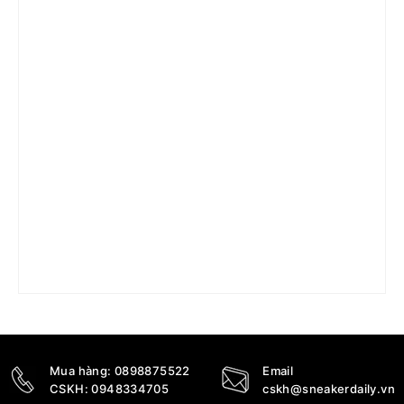
Giày Air Jordan Post Slide ‘Team Gold’ DX5575-700
1.390.000
₫
Mua hàng:
0898875522
Email
CSKH:
0948334705
cskh@sneakerdaily.vn