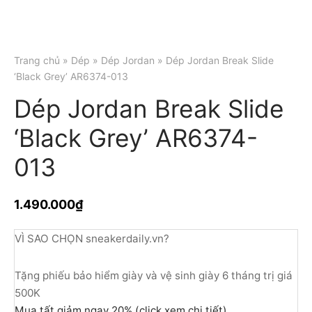
Trang chủ
»
Dép
»
Dép Jordan
» Dép Jordan Break Slide
‘Black Grey’ AR6374-013
Dép Jordan Break Slide
‘Black Grey’ AR6374-
013
1.490.000
₫
VÌ SAO CHỌN sneakerdaily.vn?
Tặng phiếu bảo hiểm giày và vệ sinh giày 6 tháng trị giá
500K
Mua tất giảm ngay 20% (click xem chi tiết)