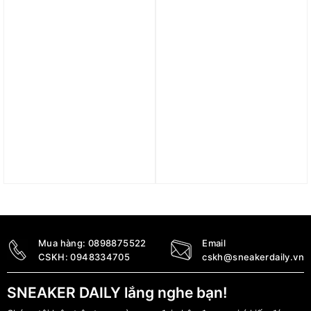
Trả góp 0%
Trả góp 0%
Áo Nike Sportswear
Áo Nike SB
Collection Women’s Dri-
Skateboarding T-Shirt
FIT Jacquard Long-
FV3495-133
Sleeve Top FV7539-010
1.290.000
₫
2.290.000
₫
Mua hàng:
0898875522
Email
CSKH:
0948334705
cskh@sneakerdaily.vn
SNEAKER DAILY lắng nghe bạn!