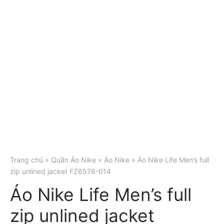
Trang chủ
»
Quần Áo Nike
»
Áo Nike
» Áo Nike Life Men’s full
zip unlined jacket FZ6576-014
Áo Nike Life Men’s full
zip unlined jacket