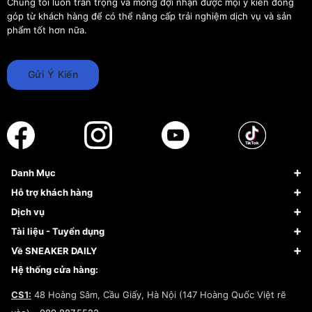
Chúng tôi luôn trân trọng và mong đợi nhận được mọi ý kiến đóng
góp từ khách hàng để có thể nâng cấp trải nghiệm dịch vụ và sản
phẩm tốt hơn nữa.
Gửi Ý Kiến
Danh Mục
Sneaker
Hỗ trợ khách hàng
Giày Bóng Rổ
FAQs & Help
Dịch vụ
Giày Nike
Về Fundiin
Tạp chí
Tài liệu - Tuyển dụng
Giày Adidas
Hướng dẫn thanh toán trả sau qua Fundiin
Dịch vụ ký gửi
Đăng ký bản quyền
Về SNEAKER DAILY
Giày Peak
Chính sách đổi trả/Hoàn tiền
Tuyển dụng
Câu chuyện về SNEAKER DAILY
Hệ thống cửa hàng:
Lego
Chính sách giao hàng/Kiểm hàng
Đăng ký Cộng Tác Viên Bán Hàng
Cam kết mua sắm
CS1:
48 Hoàng Sâm, Cầu Giấy, Hà Nội (147 Hoàng Quốc Việt rẽ
Chính sách bảo hành
Hợp tác NCC