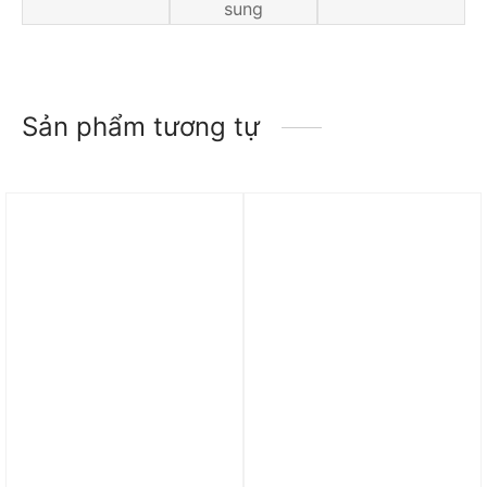
sung
Sản phẩm tương tự
Trả góp 0%
Trả góp 0%
Áo nike one classic
Áo Paris Saint-Germain