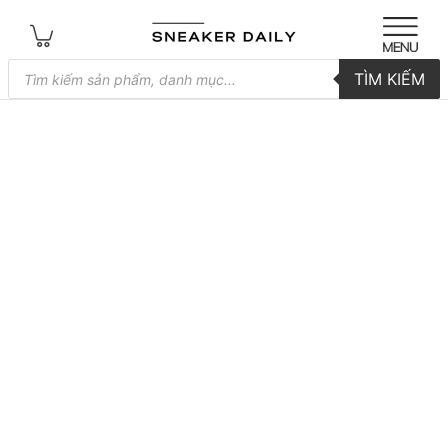
Tìm
TÌM KIẾM
kiếm
sản
phẩm