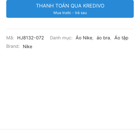
THANH TOÁN QUA KREDIVO
Mua trước - trả sau
Mã:
HJ8132-072
Danh mục:
Áo Nike
,
áo bra
,
Áo tập
Brand:
Nike