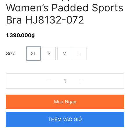
Women’s Padded Sports
Bra HJ8132-072
1.390.000
₫
Size
XL
S
M
L
Mua Ngay
THÊM VÀO GIỎ