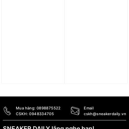
1.690.000
₫
3.090.000
₫
Trả góp 0%
Trả góp 0%
Áo Nike Dri-FIT Running
Áo Nike x Jacquemus
Division Men’s T-Shirt
unisex sports jacket
Black FN0830-010
FV5698-100
990.000
₫
5.690.000
₫
Mua hàng:
0898875522
Email
CSKH:
0948334705
cskh@sneakerdaily.vn
SNEAKER DAILY lắng nghe bạn!