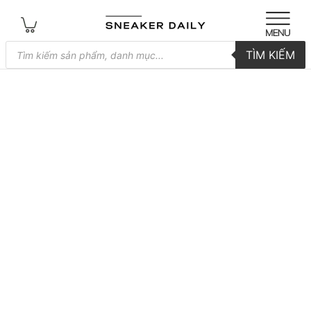
Tìm
TÌM KIẾM
kiếm
sản
phẩm