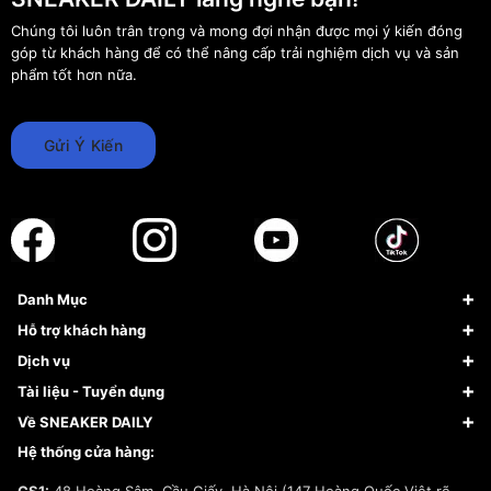
Chúng tôi luôn trân trọng và mong đợi nhận được mọi ý kiến đóng
góp từ khách hàng để có thể nâng cấp trải nghiệm dịch vụ và sản
phẩm tốt hơn nữa.
Gửi Ý Kiến
Danh Mục
Sneaker
Hỗ trợ khách hàng
Giày Bóng Rổ
FAQs & Help
Dịch vụ
Giày Nike
Về Fundiin
Tạp chí
Tài liệu - Tuyển dụng
Giày Adidas
Hướng dẫn thanh toán trả sau qua Fundiin
Dịch vụ ký gửi
Đăng ký bản quyền
Về SNEAKER DAILY
Giày Peak
Chính sách đổi trả/Hoàn tiền
Tuyển dụng
Câu chuyện về SNEAKER DAILY
Hệ thống cửa hàng:
Lego
Chính sách giao hàng/Kiểm hàng
Đăng ký Cộng Tác Viên Bán Hàng
Cam kết mua sắm