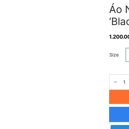
Áo N
‘Bl
1.200.0
Size