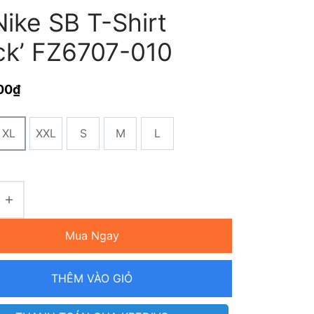
ike SB T-Shirt
ack’ FZ6707-010
00
₫
XL
XXL
S
M
L
Mua Ngay
THÊM VÀO GIỎ