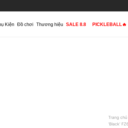
hụ Kiện
Đồ chơi
Thương hiệu
SALE 8.8
PICKLEBALL🔥
Trang chủ
‘Black’ F