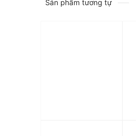
Sản phẩm tương tự
Trả góp 0%
Tr
Áo Nike Sportswear Men’s
Áo
Oversized T-shirt FB9767-
‘C
104
1.590.000
₫