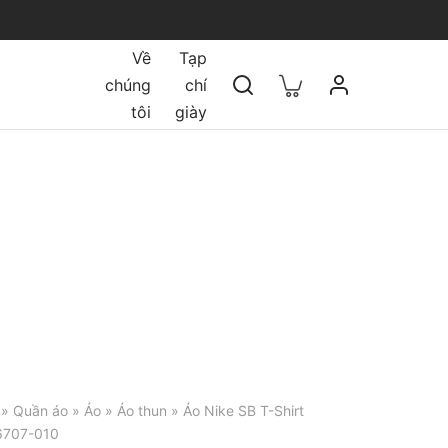
Về
Tạp
chúng
chí
tôi
giày
»
Quần áo
»
Áo
»
Áo thun
» Áo Nike SB T-Shirt
Z6707-010