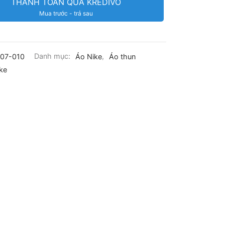
THANH TOÁN QUA KREDIVO
Mua trước - trả sau
07-010
Danh mục:
Áo Nike
,
Áo thun
ke