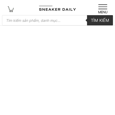
Tìm
TÌM KIẾM
kiếm
sản
phẩm