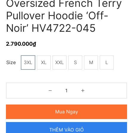
Oversized French Terry
Pullover Hoodie ‘Off-
Noir’ HV4722-045
2.790.000
₫
Size
3XL
XL
XXL
S
M
L
Mua Ngay
THÊM VÀO GIỎ