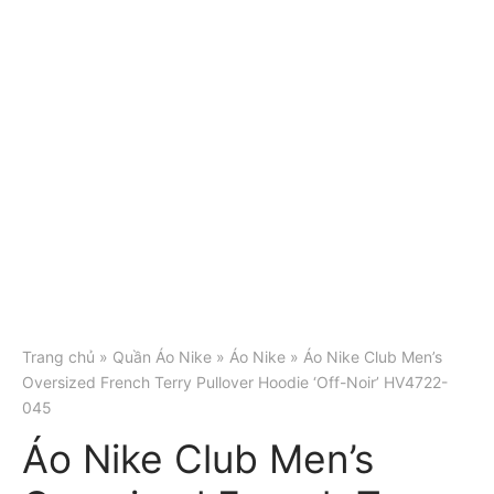
Trang chủ
»
Quần Áo Nike
»
Áo Nike
» Áo Nike Club Men’s
Oversized French Terry Pullover Hoodie ‘Off-Noir’ HV4722-
045
Áo Nike Club Men’s