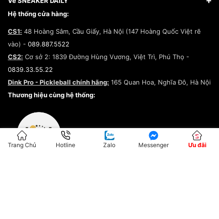
Đăng ký bản quyền
Về SNEAKER DAILY
Giày Peak
Chính sách đổi trả/Hoàn tiền
Tuyển dụng
Câu chuyện về SNEAKER DAILY
Hệ thống cửa hàng:
Lego
Chính sách giao hàng/Kiểm hàng
Đăng ký Cộng Tác Viên Bán Hàng
Cam kết mua sắm
CS1:
48 Hoàng Sâm, Cầu Giấy, Hà Nội (147 Hoàng Quốc Việt rẽ
Chính sách bảo hành
Hợp tác NCC
vào) -
089.887.5522
Chính sách thanh toán
Chính sách đại lý
CS2:
Cơ sở 2: 1839 Đường Hùng Vương, Việt Trì, Phú Thọ -
Điều khoản dịch vụ
0839.33.55.22
Chính sách bảo mật
Dink Pro - Pickleball chính hãng:
165 Quan Hoa, Nghĩa Đô, Hà Nội
Kiểm tra tình trạng đơn hàng
Thương hiệu cùng hệ thống:
Trang Chủ
Hotline
Zalo
Messenger
Ưu đãi
ĐKKD:01G8033450 - Cấp ngày: 04/05/2023 - Nơi cấp: Hà Nội
Hộ Kinh Doanh Đại Lý Sneaker MST: 8828563711-001