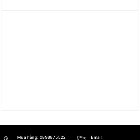
FIT Oversized Hooded
Girls’ Dri-FIT Oversized
Anorak Jacket HQ5355-
Fleece Hoodie FZ5549-
410
063
5.490.000
₫
1.790.000
₫
Trả góp 0%
Áo Nike Sportwear
Áo nike air Women’s
Therma-FIT ADV Tech
Oversized French Terry
Pack Women’s Pull-on
Full Zip Hoodie FN1895-
Hoodie DV8239-010
363
4.390.000
₫
2.590.000
₫
Mua hàng:
0898875522
Email