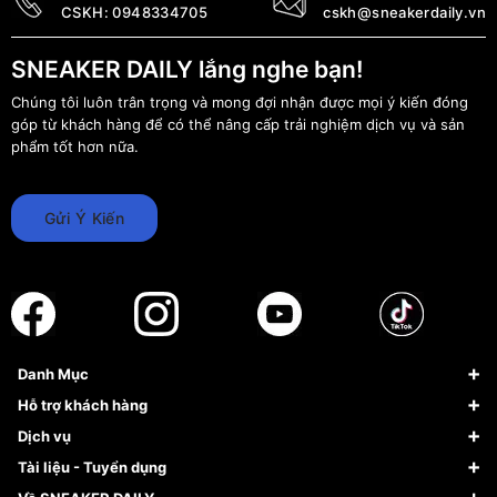
CSKH:
0948334705
cskh@sneakerdaily.vn
SNEAKER DAILY lắng nghe bạn!
Chúng tôi luôn trân trọng và mong đợi nhận được mọi ý kiến đóng
góp từ khách hàng để có thể nâng cấp trải nghiệm dịch vụ và sản
phẩm tốt hơn nữa.
Gửi Ý Kiến
Danh Mục
Sneaker
Hỗ trợ khách hàng
Giày Bóng Rổ
FAQs & Help
Dịch vụ
Giày Nike
Về Fundiin
Tạp chí
Tài liệu - Tuyển dụng
Giày Adidas
Hướng dẫn thanh toán trả sau qua Fundiin
Dịch vụ ký gửi