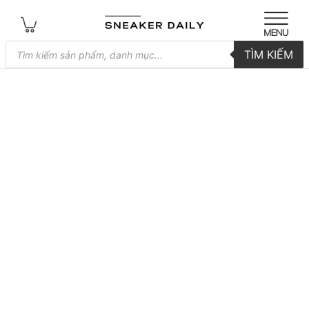
Tìm
TÌM KIẾM
kiếm
sản
phẩm