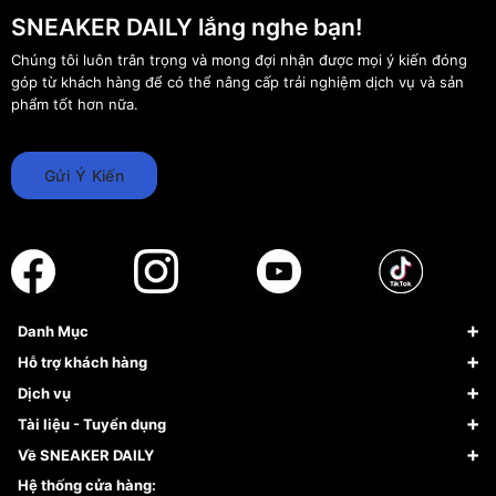
SNEAKER DAILY lắng nghe bạn!
Chúng tôi luôn trân trọng và mong đợi nhận được mọi ý kiến đóng
góp từ khách hàng để có thể nâng cấp trải nghiệm dịch vụ và sản
phẩm tốt hơn nữa.
Gửi Ý Kiến
Danh Mục
Sneaker
Hỗ trợ khách hàng
Giày Bóng Rổ
FAQs & Help
Dịch vụ
Giày Nike
Về Fundiin
Tạp chí
Tài liệu - Tuyển dụng
Giày Adidas
Hướng dẫn thanh toán trả sau qua Fundiin
Dịch vụ ký gửi
Đăng ký bản quyền
Về SNEAKER DAILY
Giày Peak
Chính sách đổi trả/Hoàn tiền
Tuyển dụng
Câu chuyện về SNEAKER DAILY
Hệ thống cửa hàng: