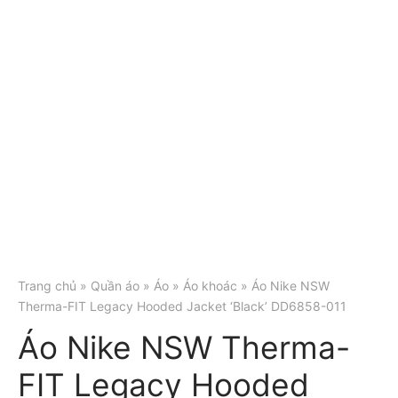
Trang chủ
»
Quần áo
»
Áo
»
Áo khoác
» Áo Nike NSW
Therma-FIT Legacy Hooded Jacket ‘Black’ DD6858-011
Áo Nike NSW Therma-
FIT Legacy Hooded