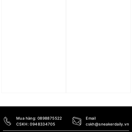
FN2382-010
010
2.690.000
₫
1.090.000
₫
Trả góp 0%
Trả góp 0%
Áo Nike Zenvy Dri-FIT
Áo Nike Sportswear
Rib Tank Asia Sizing
Girls’ Oversized
‘Green’ FN3537-361
Lightweight Jacket
FZ5557-010
1.390.000
₫
1.590.000
₫
Mua hàng:
0898875522
Email
CSKH:
0948334705
cskh@sneakerdaily.vn