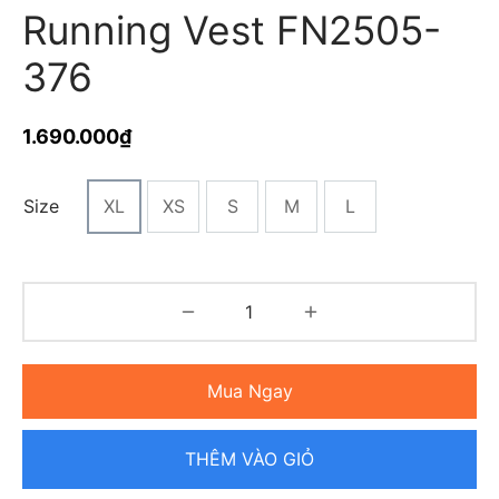
Running Vest FN2505-
376
1.690.000
₫
Size
XL
XS
S
M
L
Mua Ngay
THÊM VÀO GIỎ