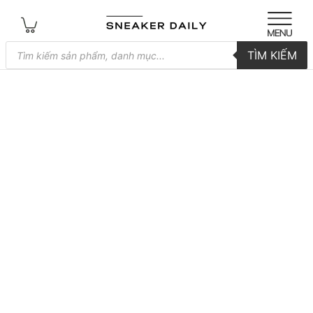
Tìm
TÌM KIẾM
kiếm
sản
phẩm