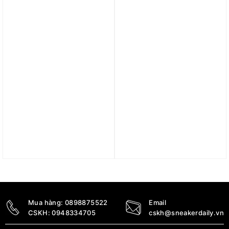
4.290.000
₫
Trả góp 0%
Trả góp 0%
Áo Denver Nuggets
Áo Nike SB Skate T-Shirt
Association Edition
FJ1168-222
2022/23 Men’s Nike Dri-
1.390.000
₫
FIT NBA Swingman
Jersey DN2075-100
2.390.000
₫
Mua hàng:
0898875522
Email
CSKH:
0948334705
cskh@sneakerdaily.vn