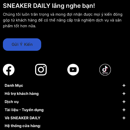
SNEAKER DAILY lắng nghe bạn!
Chúng tôi luôn trân trọng và mong đợi nhận được mọi ý kiến đóng
góp từ khách hàng để có thể nâng cấp trải nghiệm dịch vụ và sản
phẩm tốt hơn nữa.
Gửi Ý Kiến
Danh Mục
Sneaker
Hỗ trợ khách hàng
Giày Bóng Rổ
FAQs & Help
Dịch vụ
Giày Nike
Về Fundiin
Tạp chí
Tài liệu - Tuyển dụng
Giày Adidas
Hướng dẫn thanh toán trả sau qua Fundiin
Dịch vụ ký gửi
Đăng ký bản quyền
Về SNEAKER DAILY
Giày Peak
Chính sách đổi trả/Hoàn tiền
Tuyển dụng
Câu chuyện về SNEAKER DAILY
Hệ thống cửa hàng: