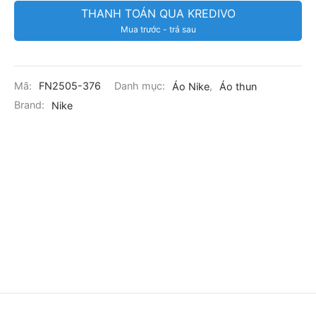
THANH TOÁN QUA KREDIVO
Mua trước - trả sau
Mã:
FN2505-376
Danh mục:
Áo Nike
,
Áo thun
Brand:
Nike