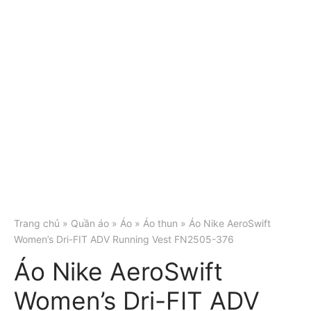
Trang chủ
»
Quần áo
»
Áo
»
Áo thun
» Áo Nike AeroSwift
Women’s Dri-FIT ADV Running Vest FN2505-376
Áo Nike AeroSwift
Women’s Dri-FIT ADV