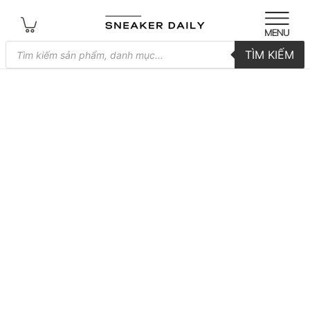
Tìm
TÌM KIẾM
kiếm
sản
phẩm