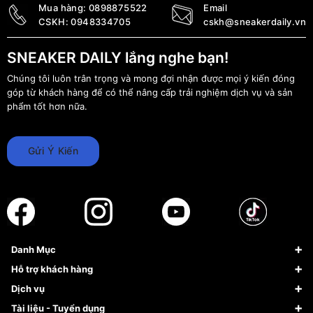
Mua hàng:
0898875522
Email
CSKH:
0948334705
cskh@sneakerdaily.vn
SNEAKER DAILY lắng nghe bạn!
Chúng tôi luôn trân trọng và mong đợi nhận được mọi ý kiến đóng
góp từ khách hàng để có thể nâng cấp trải nghiệm dịch vụ và sản
phẩm tốt hơn nữa.
Gửi Ý Kiến
Danh Mục
Sneaker
Hỗ trợ khách hàng
Giày Bóng Rổ
FAQs & Help
Dịch vụ
Giày Nike
Về Fundiin
Tạp chí
Tài liệu - Tuyển dụng