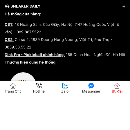
Giày Adidas
Hướng dẫn thanh toán trả sau qua Fundiin
Dịch vụ ký gửi
Đăng ký bản quyền
Về SNEAKER DAILY
Giày Peak
Chính sách đổi trả/Hoàn tiền
Tuyển dụng
Câu chuyện về SNEAKER DAILY
Hệ thống cửa hàng:
Lego
Chính sách giao hàng/Kiểm hàng
Đăng ký Cộng Tác Viên Bán Hàng
Cam kết mua sắm
CS1:
48 Hoàng Sâm, Cầu Giấy, Hà Nội (147 Hoàng Quốc Việt rẽ
Chính sách bảo hành
Hợp tác NCC
vào) -
089.887.5522
Chính sách thanh toán
Chính sách đại lý
CS2:
Cơ sở 2: 1839 Đường Hùng Vương, Việt Trì, Phú Thọ -
Điều khoản dịch vụ
0839.33.55.22
Chính sách bảo mật
Dink Pro - Pickleball chính hãng:
165 Quan Hoa, Nghĩa Đô, Hà Nội
Kiểm tra tình trạng đơn hàng
Thương hiệu cùng hệ thống:
Trang Chủ
Hotline
Zalo
Messenger
Ưu đãi
ĐKKD:01G8033450 - Cấp ngày: 04/05/2023 - Nơi cấp: Hà Nội