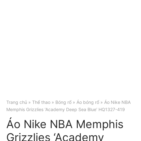
Trang chủ
»
Thể thao
»
Bóng rổ
»
Áo bóng rổ
» Áo Nike NBA
Memphis Grizzlies ‘Academy Deep Sea Blue’ HQ1327-419
Áo Nike NBA Memphis
Grizzlies ‘Academy