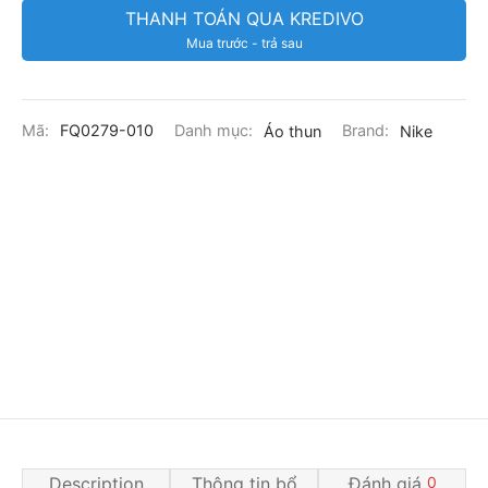
THANH TOÁN QUA KREDIVO
Mua trước - trả sau
Mã:
FQ0279-010
Danh mục:
Áo thun
Brand:
Nike
Description
Thông tin bổ
Đánh giá
0