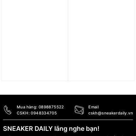
Được xếp hạng
5 sao
Trả góp 0%
Trả góp 0%
Áo Zion Men’s T-Shirt
Áo Nike Track Club Men’s
FN5349-010
Dri-FIT Short-Sleeve
Running Top FB5513-121
1.590.000
₫
1.390.000
₫
Mua hàng:
0898875522
Email
CSKH:
0948334705
cskh@sneakerdaily.vn
SNEAKER DAILY lắng nghe bạn!