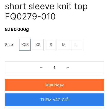
short sleeve knit top
FQ0279-010
8.190.000
₫
Size
XXS
XS
S
M
L
Mua Ngay
THÊM VÀO GIỎ