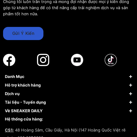
Chúng tôi luôn trân trọng và mong đợi nhận được mọi ý kiến đóng
góp từ khách hàng để có thể nâng cấp trải nghiệm dịch vụ và sản
phẩm tốt hơn nữa.
Gửi Ý Kiến
Danh Mục
Sneaker
Hỗ trợ khách hàng
Giày Bóng Rổ
FAQs & Help
Dịch vụ
Giày Nike
Về Fundiin
Tạp chí
Tài liệu - Tuyển dụng
Giày Adidas
Hướng dẫn thanh toán trả sau qua Fundiin
Dịch vụ ký gửi
Đăng ký bản quyền
Về SNEAKER DAILY
Giày Peak
Chính sách đổi trả/Hoàn tiền
Tuyển dụng
Câu chuyện về SNEAKER DAILY
Hệ thống cửa hàng:
Lego
Chính sách giao hàng/Kiểm hàng
Đăng ký Cộng Tác Viên Bán Hàng
Cam kết mua sắm
CS1:
48 Hoàng Sâm, Cầu Giấy, Hà Nội (147 Hoàng Quốc Việt rẽ
Chính sách bảo hành
Hợp tác NCC