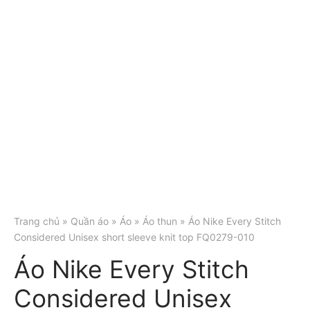
Trang chủ
»
Quần áo
»
Áo
»
Áo thun
» Áo Nike Every Stitch
Considered Unisex short sleeve knit top FQ0279-010
Áo Nike Every Stitch
Considered Unisex