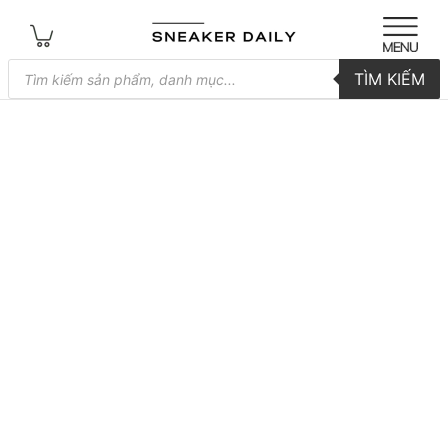
Tìm
TÌM KIẾM
kiếm
sản
phẩm