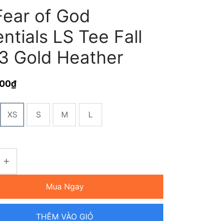
Fear of God
ntials LS Tee Fall
3 Gold Heather
000
₫
XS
S
M
L
Mua Ngay
THÊM VÀO GIỎ