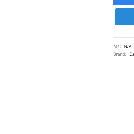
Mã:
N/A
Brand:
Es