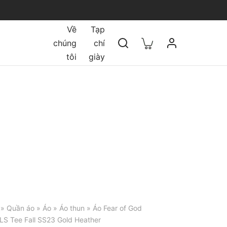
Về
Tạp
chúng
chí
tôi
giày
»
Quần áo
»
Áo
»
Áo thun
» Áo Fear of God
 LS Tee Fall SS23 Gold Heather