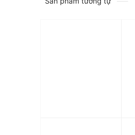
Sản phẩm tương tự
Trả góp 0%
Tr
Áo Fear of God Essentials
Áo 
Cable Knit Hoodie Fall SS23
ne
Gold Heather
He
5.890.000
₫