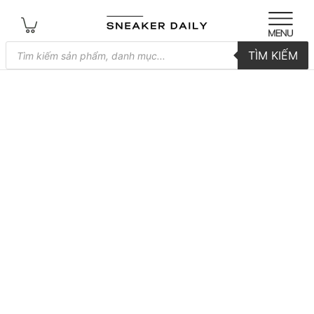
Tìm
TÌM KIẾM
kiếm
sản
phẩm