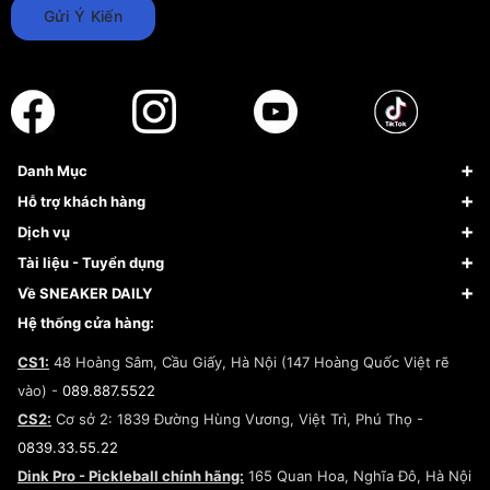
Gửi Ý Kiến
Danh Mục
Sneaker
Hỗ trợ khách hàng
Giày Bóng Rổ
FAQs & Help
Dịch vụ
Giày Nike
Về Fundiin
Tạp chí
Tài liệu - Tuyển dụng
Giày Adidas
Hướng dẫn thanh toán trả sau qua Fundiin
Dịch vụ ký gửi
Đăng ký bản quyền
Về SNEAKER DAILY
Giày Peak
Chính sách đổi trả/Hoàn tiền
Tuyển dụng
Câu chuyện về SNEAKER DAILY
Hệ thống cửa hàng:
Lego
Chính sách giao hàng/Kiểm hàng
Đăng ký Cộng Tác Viên Bán Hàng
Cam kết mua sắm
CS1:
48 Hoàng Sâm, Cầu Giấy, Hà Nội (147 Hoàng Quốc Việt rẽ
Chính sách bảo hành
Hợp tác NCC
vào) -
089.887.5522
Chính sách thanh toán
Chính sách đại lý
CS2:
Cơ sở 2: 1839 Đường Hùng Vương, Việt Trì, Phú Thọ -
Điều khoản dịch vụ
0839.33.55.22
Chính sách bảo mật
Dink Pro - Pickleball chính hãng:
165 Quan Hoa, Nghĩa Đô, Hà Nội
Kiểm tra tình trạng đơn hàng