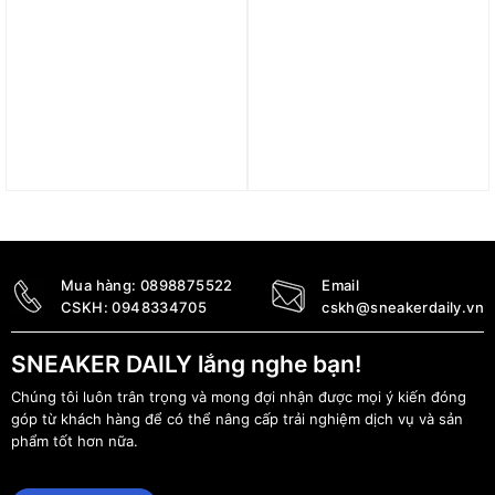
Áo Nike Life Men’s
Áo Nike SB Logo Skate
Woven Harrington Jacket
T-Shirt DC7818-104
FN3231-104
1.090.000
₫
3.990.000
₫
Mua hàng:
0898875522
Email
CSKH:
0948334705
cskh@sneakerdaily.vn
SNEAKER DAILY lắng nghe bạn!
Chúng tôi luôn trân trọng và mong đợi nhận được mọi ý kiến đóng
góp từ khách hàng để có thể nâng cấp trải nghiệm dịch vụ và sản
phẩm tốt hơn nữa.