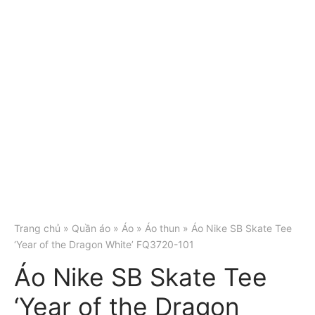
Trang chủ
»
Quần áo
»
Áo
»
Áo thun
» Áo Nike SB Skate Tee
‘Year of the Dragon White’ FQ3720-101
Áo Nike SB Skate Tee
‘Year of the Dragon