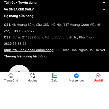
Giày Nike
Về Fundiin
Tạp chí
Tài liệu - Tuyển dụng
Giày Adidas
Hướng dẫn thanh toán trả sau qua Fundiin
Dịch vụ ký gửi
Đăng ký bản quyền
Về SNEAKER DAILY
Giày Peak
Chính sách đổi trả/Hoàn tiền
Tuyển dụng
Câu chuyện về SNEAKER DAILY
Hệ thống cửa hàng:
Lego
Chính sách giao hàng/Kiểm hàng
Đăng ký Cộng Tác Viên Bán Hàng
Cam kết mua sắm
CS1:
48 Hoàng Sâm, Cầu Giấy, Hà Nội (147 Hoàng Quốc Việt rẽ
Chính sách bảo hành
Hợp tác NCC
vào) -
089.887.5522
Chính sách thanh toán
Chính sách đại lý
CS2:
Cơ sở 2: 1839 Đường Hùng Vương, Việt Trì, Phú Thọ -
Điều khoản dịch vụ
0839.33.55.22
Chính sách bảo mật
Dink Pro - Pickleball chính hãng:
165 Quan Hoa, Nghĩa Đô, Hà Nội
Kiểm tra tình trạng đơn hàng
Thương hiệu cùng hệ thống:
Trang Chủ
Hotline
Zalo
Messenger
Ưu đãi