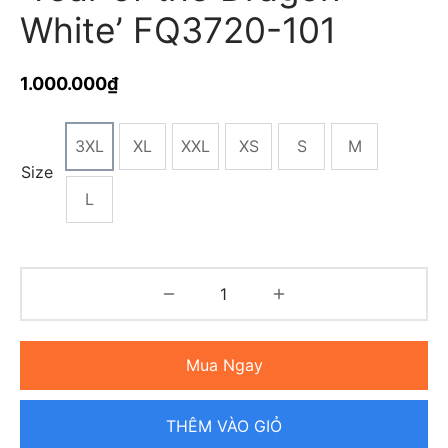
White’ FQ3720-101
1.000.000
₫
3XL
XL
XXL
XS
S
M
Size
L
Mua Ngay
THÊM VÀO GIỎ