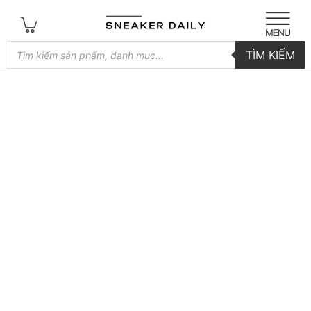
Tìm
TÌM KIẾM
kiếm
sản
phẩm