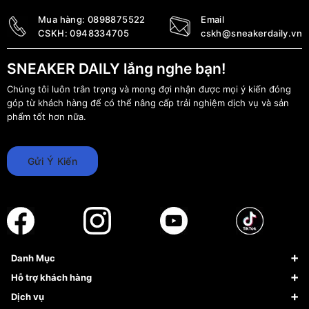
Mua hàng:
0898875522
Email
CSKH:
0948334705
cskh@sneakerdaily.vn
SNEAKER DAILY lắng nghe bạn!
Chúng tôi luôn trân trọng và mong đợi nhận được mọi ý kiến đóng
góp từ khách hàng để có thể nâng cấp trải nghiệm dịch vụ và sản
phẩm tốt hơn nữa.
Gửi Ý Kiến
Danh Mục
Sneaker
Hỗ trợ khách hàng
Giày Bóng Rổ
FAQs & Help
Dịch vụ