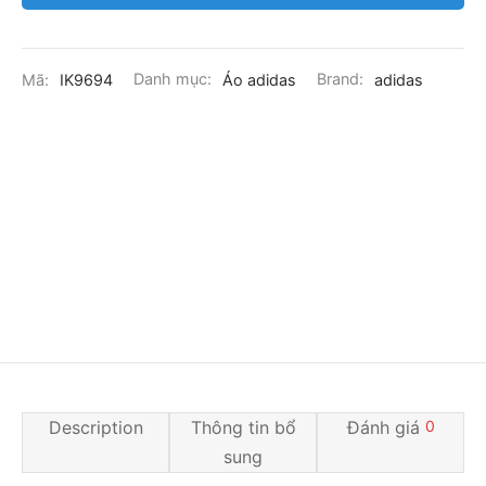
Mã:
IK9694
Danh mục:
Áo adidas
Brand:
adidas
Description
Thông tin bổ
Đánh giá
0
sung