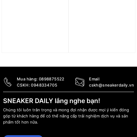
Áo adidas Basketball
Áo Adidas Train
Legends Tank Top –
Essentials Training Polo
Black IN2566
Blue IB1067
690.000
₫
890.000
₫
Mua hàng:
0898875522
Email
CSKH:
0948334705
cskh@sneakerdaily.vn
SNEAKER DAILY lắng nghe bạn!
Chúng tôi luôn trân trọng và mong đợi nhận được mọi ý kiến đóng
góp từ khách hàng để có thể nâng cấp trải nghiệm dịch vụ và sản
phẩm tốt hơn nữa.