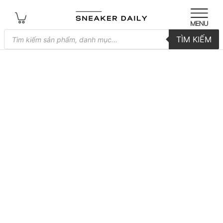
Tìm
TÌM KIẾM
kiếm
sản
phẩm