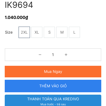
IK9694
1.040.000
₫
Size
2XL
XL
S
M
L
Mua Ngay
THÊM VÀO GIỎ
THANH TOÁN QUA KREDIVO
Mua trước - trả sau