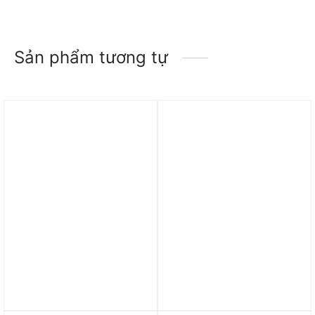
Sản phẩm tương tự
Trả góp 0%
Trả góp 0%
Áo adidas TECHFIT
Áo adidas Essentials
Colorblock Training Crop
Ribbed Tank Top ‘Wonder