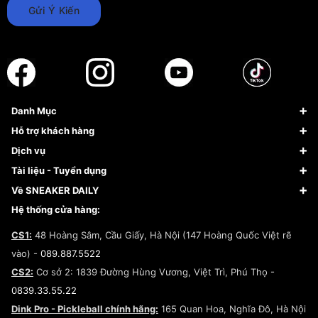
Gửi Ý Kiến
Danh Mục
Sneaker
Hỗ trợ khách hàng
Giày Bóng Rổ
FAQs & Help
Dịch vụ
Giày Nike
Về Fundiin
Tạp chí
Tài liệu - Tuyển dụng
Giày Adidas
Hướng dẫn thanh toán trả sau qua Fundiin
Dịch vụ ký gửi
Đăng ký bản quyền
Về SNEAKER DAILY
Giày Peak
Chính sách đổi trả/Hoàn tiền
Tuyển dụng
Câu chuyện về SNEAKER DAILY
Hệ thống cửa hàng:
Lego
Chính sách giao hàng/Kiểm hàng
Đăng ký Cộng Tác Viên Bán Hàng
Cam kết mua sắm
CS1:
48 Hoàng Sâm, Cầu Giấy, Hà Nội (147 Hoàng Quốc Việt rẽ
Chính sách bảo hành
Hợp tác NCC
vào) -
089.887.5522
Chính sách thanh toán
Chính sách đại lý
CS2:
Cơ sở 2: 1839 Đường Hùng Vương, Việt Trì, Phú Thọ -
Điều khoản dịch vụ
0839.33.55.22
Chính sách bảo mật
Dink Pro - Pickleball chính hãng:
165 Quan Hoa, Nghĩa Đô, Hà Nội
Kiểm tra tình trạng đơn hàng