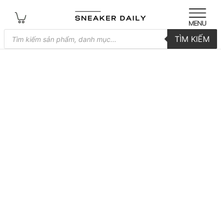
Tìm
TÌM KIẾM
kiếm
sản
phẩm