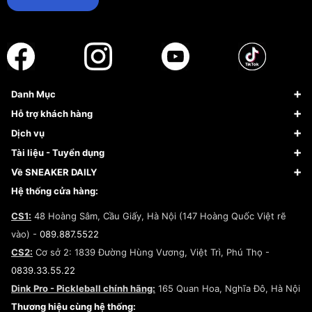
Danh Mục
Sneaker
Hỗ trợ khách hàng
Giày Bóng Rổ
FAQs & Help
Dịch vụ
Giày Nike
Về Fundiin
Tạp chí
Tài liệu - Tuyển dụng
Giày Adidas
Hướng dẫn thanh toán trả sau qua Fundiin
Dịch vụ ký gửi
Đăng ký bản quyền
Về SNEAKER DAILY
Giày Peak
Chính sách đổi trả/Hoàn tiền
Tuyển dụng
Câu chuyện về SNEAKER DAILY
Hệ thống cửa hàng:
Lego
Chính sách giao hàng/Kiểm hàng
Đăng ký Cộng Tác Viên Bán Hàng
Cam kết mua sắm
CS1:
48 Hoàng Sâm, Cầu Giấy, Hà Nội (147 Hoàng Quốc Việt rẽ
Chính sách bảo hành
Hợp tác NCC
vào) -
089.887.5522
Chính sách thanh toán
Chính sách đại lý
CS2:
Cơ sở 2: 1839 Đường Hùng Vương, Việt Trì, Phú Thọ -
Điều khoản dịch vụ
0839.33.55.22
Chính sách bảo mật
Dink Pro - Pickleball chính hãng:
165 Quan Hoa, Nghĩa Đô, Hà Nội
Kiểm tra tình trạng đơn hàng
Thương hiệu cùng hệ thống: