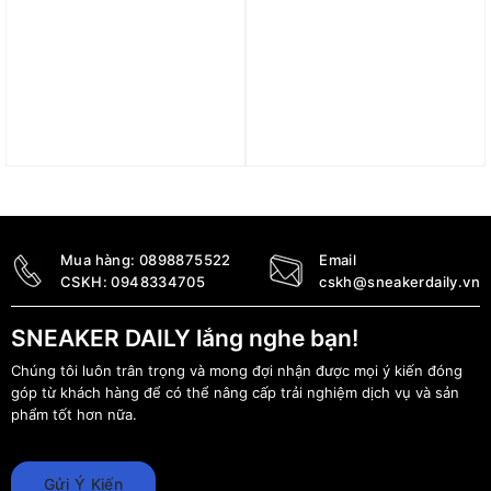
Áo adidas Core Chest
Áo adidas FreeLift tennis
Stripe Polo Shirt – Black
Polo Blue HS3315
IX2018
890.000
₫
1.490.000
₫
Mua hàng:
0898875522
Email
CSKH:
0948334705
cskh@sneakerdaily.vn
SNEAKER DAILY lắng nghe bạn!
Chúng tôi luôn trân trọng và mong đợi nhận được mọi ý kiến đóng
góp từ khách hàng để có thể nâng cấp trải nghiệm dịch vụ và sản
phẩm tốt hơn nữa.
Gửi Ý Kiến