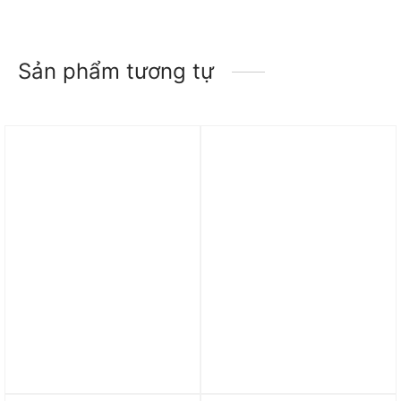
Sản phẩm tương tự
Trả góp 0%
Trả góp 0%
Áo Adidas Real Madrid
Áo adidas 3-Stripes Club
2425 Third Jersey
Tennis Polo Shirt Black