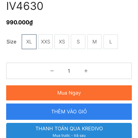
IV4630
990.000
₫
Size
XL
XXS
XS
S
M
L
Mua Ngay
THÊM VÀO GIỎ
THANH TOÁN QUA KREDIVO
Mua trước - trả sau