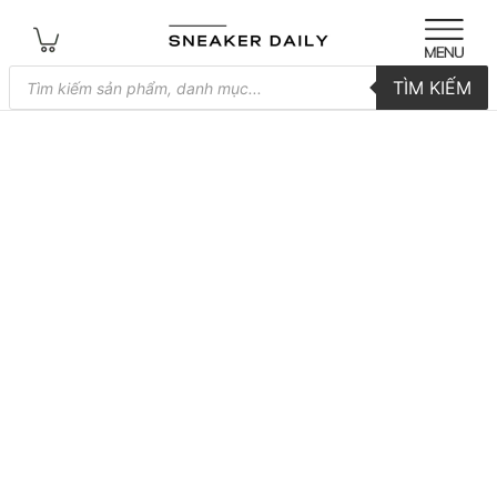
Tìm
TÌM KIẾM
kiếm
sản
phẩm