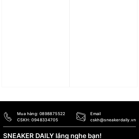
2.390.000
₫
Trả góp 0%
Trả góp 0%
Áo Adidas 3-Stripes
Áo adidas Ultimate365
Tube Top IX7823
Allover Print Polo Shirt –
Pink IL0552
690.000
₫
1.890.000
₫
Mua hàng:
0898875522
Email
CSKH:
0948334705
cskh@sneakerdaily.vn
SNEAKER DAILY lắng nghe bạn!