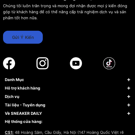
Chúng tôi luôn trân trọng và mong đợi nhận được mọi ý kiến đóng
góp từ khách hàng để có thể nâng cấp trải nghiệm dịch vụ và sản
phẩm tốt hơn nữa.
Gửi Ý Kiến
Danh Mục
Sneaker
Hỗ trợ khách hàng
Giày Bóng Rổ
FAQs & Help
Dịch vụ
Giày Nike
Về Fundiin
Tạp chí
Tài liệu - Tuyển dụng
Giày Adidas
Hướng dẫn thanh toán trả sau qua Fundiin
Dịch vụ ký gửi
Đăng ký bản quyền
Về SNEAKER DAILY
Giày Peak
Chính sách đổi trả/Hoàn tiền
Tuyển dụng
Câu chuyện về SNEAKER DAILY
Hệ thống cửa hàng:
Lego
Chính sách giao hàng/Kiểm hàng
Đăng ký Cộng Tác Viên Bán Hàng
Cam kết mua sắm
CS1:
48 Hoàng Sâm, Cầu Giấy, Hà Nội (147 Hoàng Quốc Việt rẽ