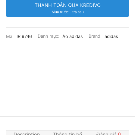
THANH TOÁN QUA KREDIVO
Mua trước - trả sau
Mã:
IR 9746
Danh mục:
Áo adidas
Brand:
adidas
Description
Thông tin bổ
Đánh giá
0