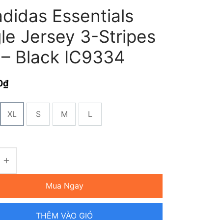
didas Essentials
le Jersey 3-Stripes
 – Black IC9334
0
₫
XL
S
M
L
Mua Ngay
THÊM VÀO GIỎ