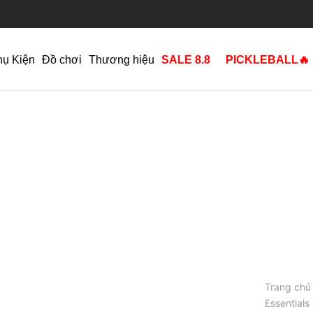
hụ Kiện
Đồ chơi
Thương hiệu
SALE 8.8
PICKLEBALL🔥
Trang chủ
Essentials