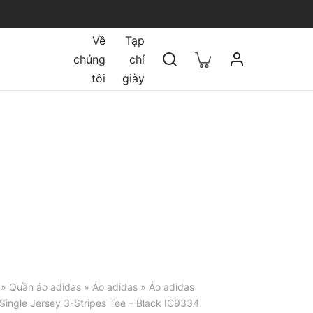
Về
Tạp
chúng
chí
tôi
giày
»
Quần áo adidas
»
Áo adidas
» Áo adidas
 Single Jersey 3-Stripes Tee – Black IC9334