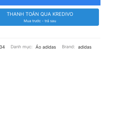
THANH TOÁN QUA KREDIVO
Mua trước - trả sau
34
Danh mục:
Áo adidas
Brand:
adidas