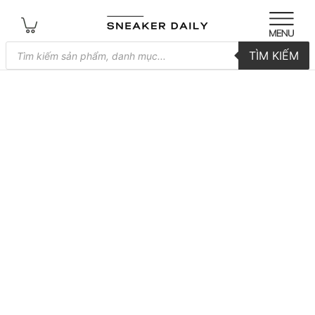
Tìm
TÌM KIẾM
kiếm
sản
phẩm