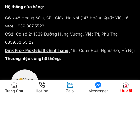
Giày Peak
Chính sách đổi trả/Hoàn tiền
Tuyển dụng
Câu chuyện về SNEAKER DAILY
Hệ thống cửa hàng:
Lego
Chính sách giao hàng/Kiểm hàng
Đăng ký Cộng Tác Viên Bán Hàng
Cam kết mua sắm
CS1:
48 Hoàng Sâm, Cầu Giấy, Hà Nội (147 Hoàng Quốc Việt rẽ
Chính sách bảo hành
Hợp tác NCC
vào) -
089.887.5522
Chính sách thanh toán
Chính sách đại lý
CS2:
Cơ sở 2: 1839 Đường Hùng Vương, Việt Trì, Phú Thọ -
Điều khoản dịch vụ
0839.33.55.22
Chính sách bảo mật
Dink Pro - Pickleball chính hãng:
165 Quan Hoa, Nghĩa Đô, Hà Nội
Kiểm tra tình trạng đơn hàng
Thương hiệu cùng hệ thống:
Trang Chủ
Hotline
Zalo
Messenger
Ưu đãi
ĐKKD:01G8033450 - Cấp ngày: 04/05/2023 - Nơi cấp: Hà Nội
Hộ Kinh Doanh Đại Lý Sneaker MST: 8828563711-001