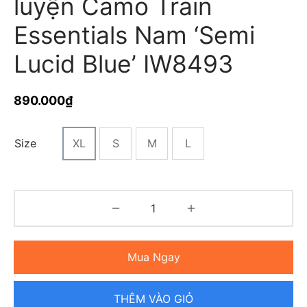
luyện Camo Train
Essentials Nam ‘Semi
Lucid Blue’ IW8493
890.000
₫
Size
XL
S
M
L
Mua Ngay
THÊM VÀO GIỎ