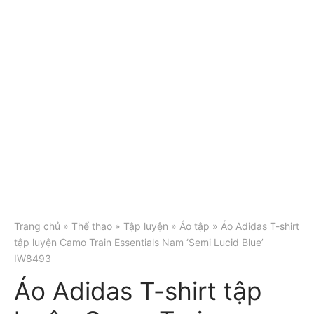
Trang chủ
»
Thể thao
»
Tập luyện
»
Áo tập
» Áo Adidas T-shirt
tập luyện Camo Train Essentials Nam ‘Semi Lucid Blue’
IW8493
Áo Adidas T-shirt tập