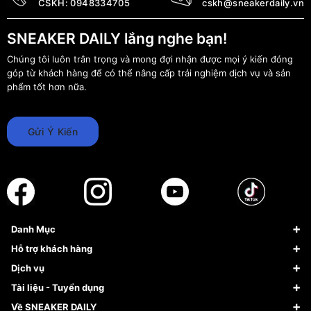
CSKH:
0948334705
cskh@sneakerdaily.vn
SNEAKER DAILY lắng nghe bạn!
Chúng tôi luôn trân trọng và mong đợi nhận được mọi ý kiến đóng
góp từ khách hàng để có thể nâng cấp trải nghiệm dịch vụ và sản
phẩm tốt hơn nữa.
Gửi Ý Kiến
Danh Mục
Sneaker
Hỗ trợ khách hàng
Giày Bóng Rổ
FAQs & Help
Dịch vụ
Giày Nike
Về Fundiin
Tạp chí
Tài liệu - Tuyển dụng
Giày Adidas
Hướng dẫn thanh toán trả sau qua Fundiin
Dịch vụ ký gửi
Đăng ký bản quyền
Về SNEAKER DAILY