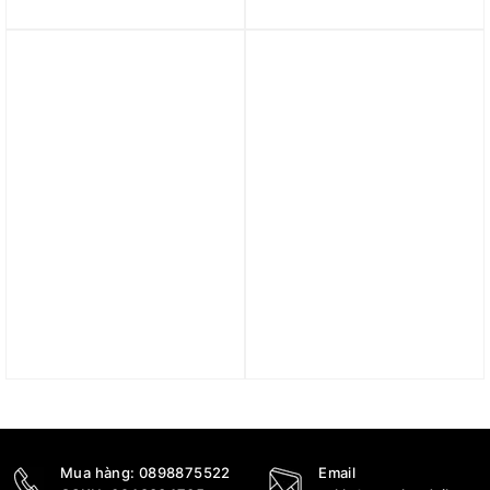
CU5458-010
‘Black’ JI8196
1.800.000
₫
1.100.000
₫
1.590.000
₫
Trả góp 0%
Trả góp 0%
Áo Adidas T-shirt tập
Áo Nike Zenvy Longline
luyện Power 3 sọc Nam
Women’s medium
‘SILVER GREEN’ JI8214
support padded sports
bra DO6620-020
1.190.000
₫
2.390.000
₫
Mua hàng:
0898875522
Email