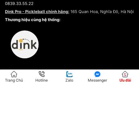
0839.33.55.22
Chính sách bảo mật
Dink Pro - Pickleball chính hãng:
165 Quan Hoa, Nghĩa Đô, Hà Nội
Kiểm tra tình trạng đơn hàng
Thương hiệu cùng hệ thống:
Trang Chủ
Hotline
Zalo
Messenger
Ưu đãi
ĐKKD:01G8033450 - Cấp ngày: 04/05/2023 - Nơi cấp: Hà Nội
Hộ Kinh Doanh Đại Lý Sneaker MST: 8828563711-001