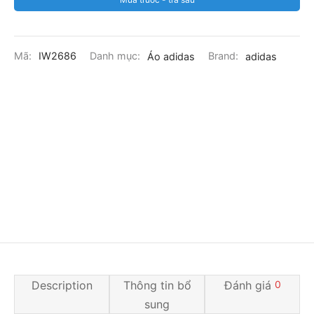
Mã:
IW2686
Danh mục:
Áo adidas
Brand:
adidas
Description
Thông tin bổ
Đánh giá
0
sung