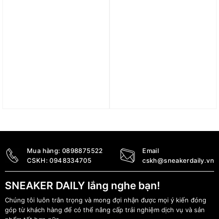
Áo adidas Essentials Rib
Áo khoác nỉ adidas Real
Tank Top – Wonder White
Madrid Terrace Icons
IJ8257
Nam ‘Blue Bird/White’
JN3058
790.000
₫
2.490.000
₫
Mua hàng:
0898875522
Email
CSKH:
0948334705
cskh@sneakerdaily.vn
SNEAKER DAILY lắng nghe bạn!
Chúng tôi luôn trân trọng và mong đợi nhận được mọi ý kiến đóng
góp từ khách hàng để có thể nâng cấp trải nghiệm dịch vụ và sản