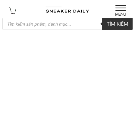
Tìm
TÌM KIẾM
kiếm
sản
phẩm