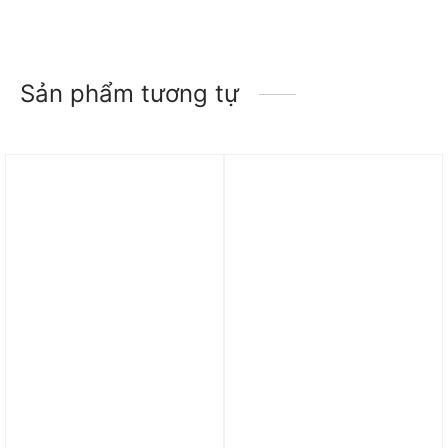
Sản phẩm tương tự
Trả góp 0%
Trả góp 0%
Áo adidas Basketball
Áo adidas Ultimate365
Classic Tee (Gender
Plain Left Chest Logo