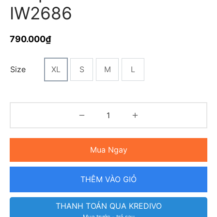
IW2686
790.000
₫
Size
XL
S
M
L
Mua Ngay
THÊM VÀO GIỎ
THANH TOÁN QUA KREDIVO
Mua trước - trả sau