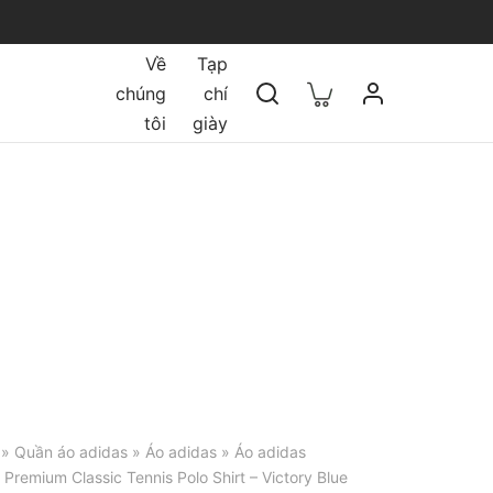
Về
Tạp
chúng
chí
tôi
giày
»
Quần áo adidas
»
Áo adidas
» Áo adidas
Premium Classic Tennis Polo Shirt – Victory Blue