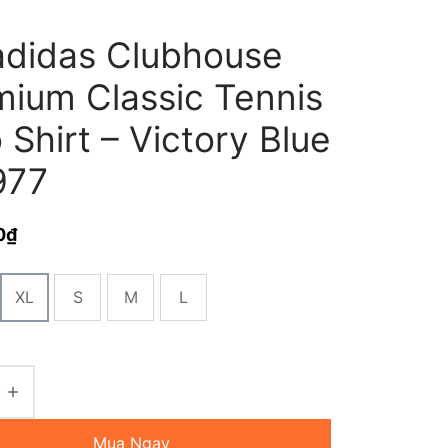
adidas Clubhouse
mium Classic Tennis
 Shirt – Victory Blue
977
0
₫
XL
S
M
L
Mua Ngay