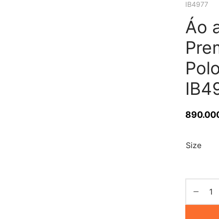
IB4977
Áo 
Pre
Polo
IB4
890.00
Size