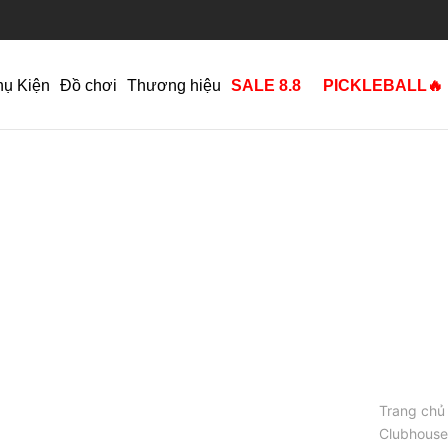
hụ Kiện
Đồ chơi
Thương hiệu
SALE 8.8
PICKLEBALL🔥
Trang chủ
Clubhouse 