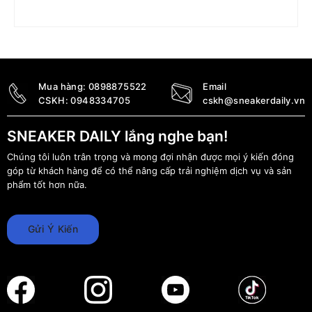
Giày Nike Air Jordan 1 Low SE Craft ‘Tech Grey’
DN1635-002
5.690.000
₫
4.390.000
₫
Mua hàng:
0898875522
Email
CSKH:
0948334705
cskh@sneakerdaily.vn
SNEAKER DAILY lắng nghe bạn!
Chúng tôi luôn trân trọng và mong đợi nhận được mọi ý kiến đóng
góp từ khách hàng để có thể nâng cấp trải nghiệm dịch vụ và sản
phẩm tốt hơn nữa.
Gửi Ý Kiến