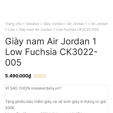
Trang chủ
»
Sneaker
»
Giày Jordan
»
Air Jordan 1
»
Air Jordan
1 Low
» Giày nam Air Jordan 1 Low Fuchsia CK3022-005
Giày nam Air Jordan 1
Low Fuchsia CK3022-
005
5.490.000
₫
trên 5 dựa trên
1
đánh giá
VÌ SAO CHỌN sneakerdaily.vn?
Tặng phiếu bảo hiểm giày và vệ sinh giày 6 tháng trị giá
500K