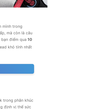
n mình trong
ấp, mà còn là câu
 bạn điểm qua
10
ead khó tính nhất
rk trong phân khúc
g định vị thế sức