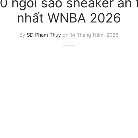
0 ngôi sao sneaker ấn
nhất WNBA 2026
By
SD Pham Thuy
on
14 Tháng Năm, 2026