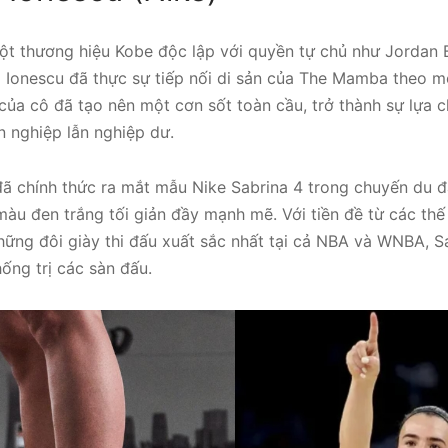
ột thương hiệu Kobe độc lập với quyền tự chủ như Jordan 
a Ionescu đã thực sự tiếp nối di sản của The Mamba theo mộ
ủa cô đã tạo nên một cơn sốt toàn cầu, trở thành sự lựa c
n nghiệp lẫn nghiệp dư.
đã chính thức ra mắt mẫu Nike Sabrina 4 trong chuyến du đ
màu đen trắng tối giản đầy mạnh mẽ. Với tiền đề từ các th
hững đôi giày thi đấu xuất sắc nhất tại cả NBA và WNBA, S
hống trị các sàn đấu.