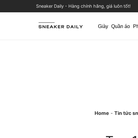
Sneaker Daily - Hàng chính hãng, giá luôn tốt!
Giày
Quần áo
P
Home
-
Tin tức s