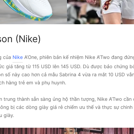
son (Nike)
ng của
Nike
A’One, phiên bản kế nhiệm Nike A’Two đang đứng
mức giá tăng từ 115 USD lên 145 USD. Dù được bảo chứng bở
on số này cao hơn cả mẫu Sabrina 4 vừa ra mắt 10 USD vẫn 
ch hàng trẻ em và phụ huynh.
an trung thành sẵn sàng ủng hộ thần tượng, Nike A’Two cần
không bị các dòng giày giá rẻ chiếm ưu thế và thực sự chin
 giày.