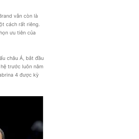
Brand vẫn còn là
t cách rất riêng.
họn ưu tiên của
ấu châu Á, bắt đầu
ế hệ trước luôn nằm
abrina 4 được kỳ