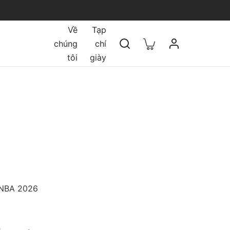
Về
Tạp
chúng
chí
tôi
giày
WNBA 2026