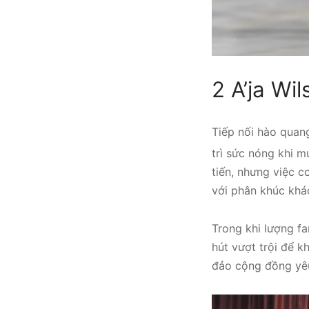
2 A’ja Wil
Tiếp nối hào qua
trì sức nóng khi 
tiến, nhưng việc c
với phân khúc khá
Trong khi lượng f
hút vượt trội để 
đảo cộng đồng yêu