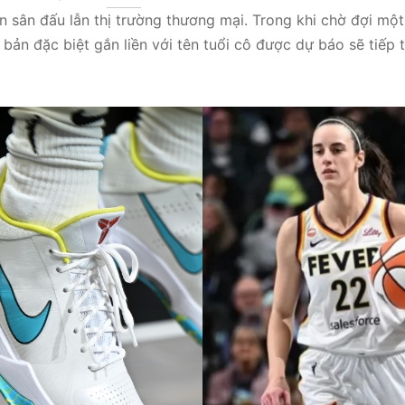
n sân đấu lẫn thị trường thương mại. Trong khi chờ đợi mộ
 bản đặc biệt gắn liền với tên tuổi cô được dự báo sẽ tiếp 