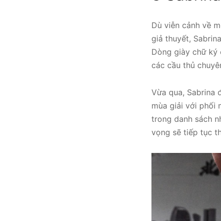
Dù viễn cảnh về m
giả thuyết, Sabrin
Dòng giày chữ ký c
các cầu thủ chuyê
Vừa qua, Sabrina 
mùa giải với phối 
trong danh sách n
vọng sẽ tiếp tục t