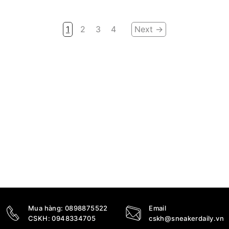
1
2
3
4
Next →
Mua hàng:
0898875522
Email
CSKH:
0948334705
cskh@sneakerdaily.vn