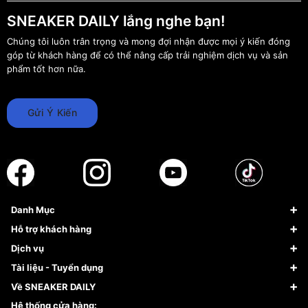
SNEAKER DAILY lắng nghe bạn!
Chúng tôi luôn trân trọng và mong đợi nhận được mọi ý kiến đóng
góp từ khách hàng để có thể nâng cấp trải nghiệm dịch vụ và sản
phẩm tốt hơn nữa.
Gửi Ý Kiến
Danh Mục
Sneaker
Hỗ trợ khách hàng
Giày Bóng Rổ
FAQs & Help
Dịch vụ
Giày Nike
Về Fundiin
Tạp chí
Tài liệu - Tuyển dụng
Giày Adidas
Hướng dẫn thanh toán trả sau qua Fundiin
Dịch vụ ký gửi
Đăng ký bản quyền
Về SNEAKER DAILY
Giày Peak
Chính sách đổi trả/Hoàn tiền
Tuyển dụng
Câu chuyện về SNEAKER DAILY
Hệ thống cửa hàng: