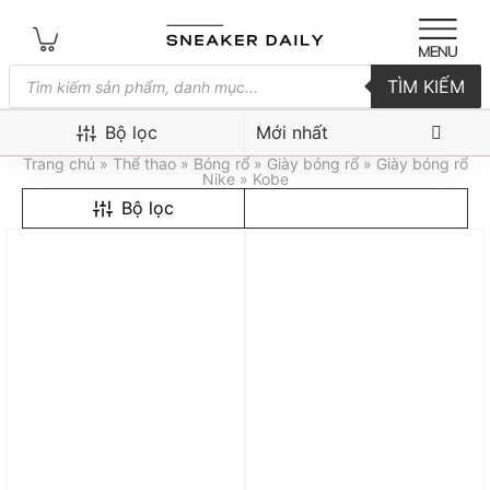
Tìm
TÌM KIẾM
kiếm
sản
Kobe
phẩm
Bộ lọc
Trang chủ
»
Thể thao
»
Bóng rổ
»
Giày bóng rổ
»
Giày bóng rổ
Nike
» Kobe
Bộ lọc
Trả góp 0%
Trả góp 0%