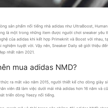
òng sản phẩm nổi tiếng nhà adidas như UltraBoost, Human
g là một trong những item được người chơi sneaker yêu th
ghệ của adidas khi kết hợp Primeknit và Boost với nhau, t
i nghiệm tuyệt vời. Vậy nên, Sneaker Daily sẽ giới thiệu đ
đẹp nhất năm 2021.
o nên mua adidas NMD?
thức ra mắt vào năm 2015, người thiết kế cho dòng giày s
hân viên đã làm việc dưới mái nhà adidas hơn 16 năm và cũ
át triển dòng Yeezy nổi tiếng.