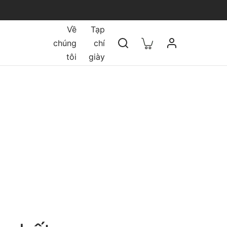
Về
Tạp
chúng
chí
tôi
giày