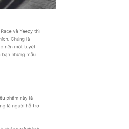
 Race và Yeezy thì
ích. Chúng là
ạo nên một tuyệt
ến bạn những mẫu
iêu phẩm này là
ng là người hỗ trợ