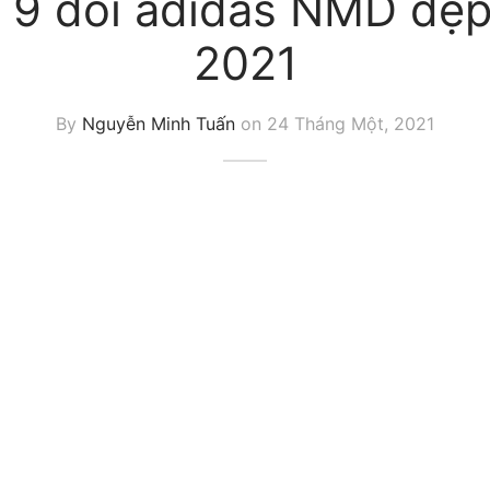
ý 9 đôi adidas NMD đẹp
2021
By
Nguyễn Minh Tuấn
on
24 Tháng Một, 2021