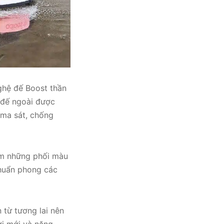
ghệ đế Boost thần
 đế ngoài được
 ma sát, chống
ăm những phối màu
chuẩn phong các
 từ tương lai nên
ơi mới và năng