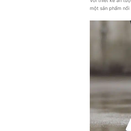
Với thiết kế ấn t
một sản phẩm nổi t