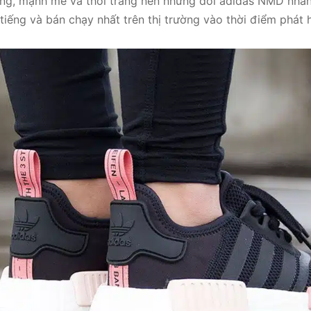
ượng, mạnh mẽ và thời trang nên những đôi adidas NMD nha
iếng và bán chạy nhất trên thị trường vào thời điểm phát 