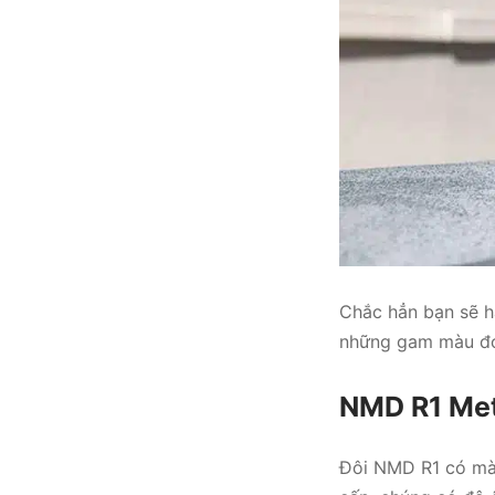
Chắc hẳn bạn sẽ h
những gam màu đỏ
NMD R1 Met
Đôi NMD R1 có màu