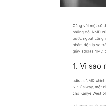
Cùng với một số d
những đôi NMD cũn
bước ngoặt công n
phẩm độc lạ và trả
giày adidas NMD 
1. Vì sa
adidas NMD chính 
Nic Galway, một n
cho Kanye West ph