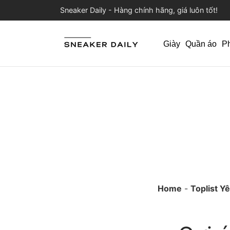
Sneaker Daily - Hàng chính hãng, giá luôn tốt!
Giày
Quần áo
P
Home
-
Toplist Y