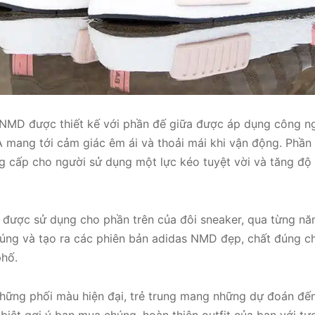
NMD được thiết kế với phần đế giữa được áp dụng công n
 mang tới cảm giác êm ái và thoải mái khi vận động. Phần
ng cấp cho người sử dụng một lực kéo tuyệt vời và tăng độ
t được sử dụng cho phần trên của đôi sneaker, qua từng n
úng và tạo ra các phiên bản adidas NMD đẹp, chất đúng 
phố.
những phối màu hiện đại, trẻ trung mang những dự đoán đến
biệt gợi ý bạn mua chúng, hoàn thiện outfit của bạn với tư