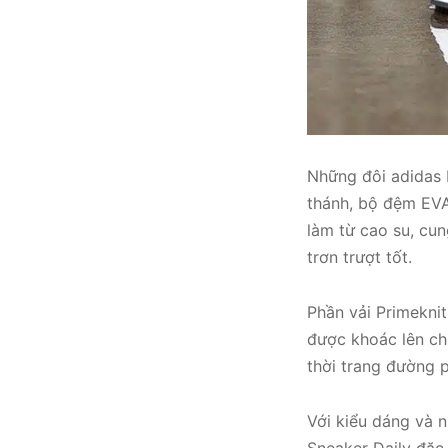
Những đôi adidas 
thánh, bộ đệm EVA
làm từ cao su, cu
trơn trượt tốt.
Phần vải Primekni
được khoác lên ch
thời trang đường 
Với kiểu dáng và 
Sneaker Daily đặc 