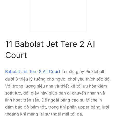
Giày Tennis/Pickleball
LOTTO Faye ‘White’
LOTTE0901W
1.430.000
₫
750.000
₫
11 Babolat Jet Tere 2 All
Court
Babolat Jet Tere 2 All Court
là mẫu giày Pickleball
dưới 3 triệu lý tưởng cho người chơi yêu thích tốc độ.
Với trọng lượng siêu nhẹ và thiết kế tối ưu hóa kiểm
soát lực, đôi giày này giúp bạn di chuyển nhanh và
linh hoạt trên sân. Đế ngoài bằng cao su Michelin
đảm bảo độ bám tốt, trong khi phần upper bằng lưới
thoáng khí mang lại sự thoải mái tối đa.