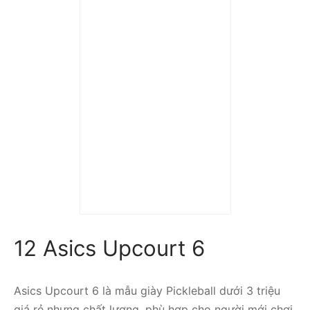
Trả góp 0%
Giày Tennis/Pickleball
Babolat Jet Tere 2 All
Court Wimbledon ‘White’
(WMNS) 3A1S25C772-
1097
2.890.000
₫
12 Asics Upcourt 6
Asics Upcourt 6 là mẫu giày Pickleball dưới 3 triệu
giá rẻ nhưng chất lượng, phù hợp cho người mới chơi