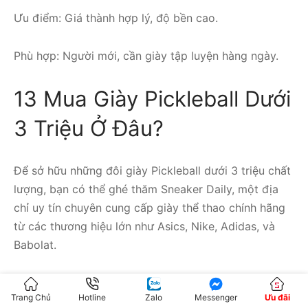
Ưu điểm: Giá thành hợp lý, độ bền cao.
Phù hợp: Người mới, cần giày tập luyện hàng ngày.
13 Mua Giày Pickleball Dưới
3 Triệu Ở Đâu?
Để sở hữu những đôi giày Pickleball dưới 3 triệu chất
lượng, bạn có thể ghé thăm Sneaker Daily, một địa
chỉ uy tín chuyên cung cấp giày thể thao chính hãng
từ các thương hiệu lớn như Asics, Nike, Adidas, và
Babolat.
Sneaker Daily cam kết mang đến sản phẩm chất
Trang Chủ
Hotline
Zalo
Messenger
Ưu đãi
lượng với giá cả cạnh tranh, cùng dịch vụ tư vấn