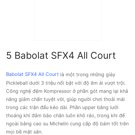
Giày Off White x Air
Jordan 4 “Sail” CV9388-
100
42.590.000
₫
31.690.000
₫
5 Babolat SFX4 All Court
Babolat SFX4 All Court
là một trong những giày
Pickleball dưới 3 triệu nổi bật với độ êm ái vượt trội.
Công nghệ đệm Kompressor ở phần gót mang lại khả
năng giảm chấn tuyệt vời, giúp người chơi thoải mái
trong các trận đấu kéo dài. Phần upper bằng lưới
thoáng khí đảm bảo chân luôn khô ráo, trong khi đế
ngoài bằng cao su Michelin cung cấp độ bám tốt trên
mọi bề mặt sân.