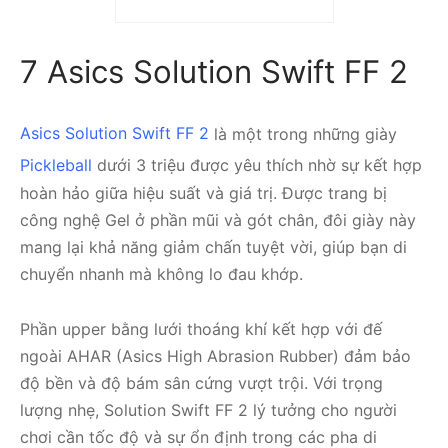
‘Black’ FZ2156-001
2.590.000
₫
1.990.000
₫
7 Asics Solution Swift FF 2
Asics Solution Swift FF 2
là một trong những giày
Pickleball
dưới 3 triệu được yêu thích nhờ sự kết hợp
hoàn hảo giữa hiệu suất và giá trị. Được trang bị
công nghệ Gel ở phần mũi và gót chân, đôi giày này
mang lại khả năng giảm chấn tuyệt vời, giúp bạn di
chuyển nhanh mà không lo đau khớp.
Phần upper bằng lưới thoáng khí kết hợp với đế
ngoài AHAR (Asics High Abrasion Rubber) đảm bảo
độ bền và độ bám sân cứng vượt trội. Với trọng
lượng nhẹ, Solution Swift FF 2 lý tưởng cho người
chơi cần tốc độ và sự ổn định trong các pha di