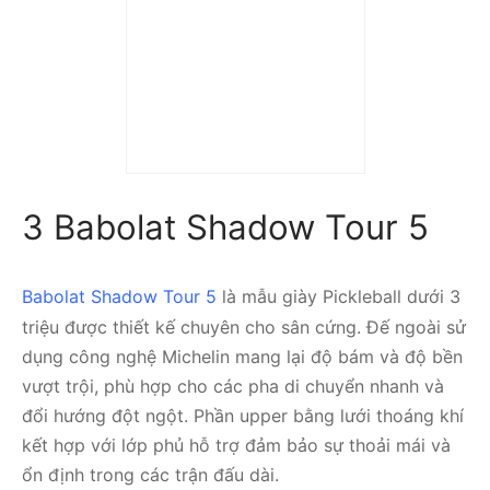
Giày TENNIS
PICKLEBALL Asics GEL-
CHALLENGER 15 ‘White
Pure Silver’ 1042A294-
101
2.890.000
₫
3 Babolat Shadow Tour 5
Babolat Shadow Tour 5
là mẫu giày Pickleball dưới 3
triệu được thiết kế chuyên cho sân cứng. Đế ngoài sử
dụng công nghệ Michelin mang lại độ bám và độ bền
vượt trội, phù hợp cho các pha di chuyển nhanh và
đổi hướng đột ngột. Phần upper bằng lưới thoáng khí
kết hợp với lớp phủ hỗ trợ đảm bảo sự thoải mái và
ổn định trong các trận đấu dài.