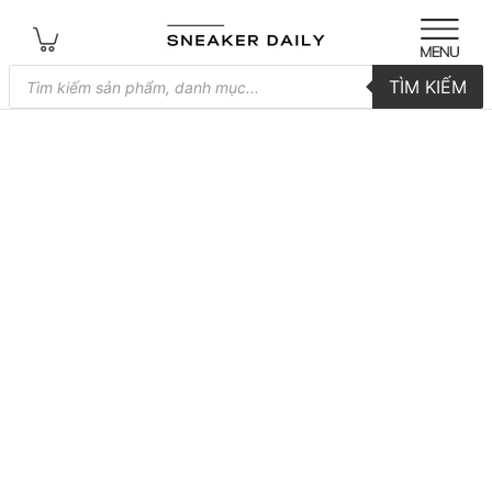
Tìm
TÌM KIẾM
kiếm
sản
phẩm