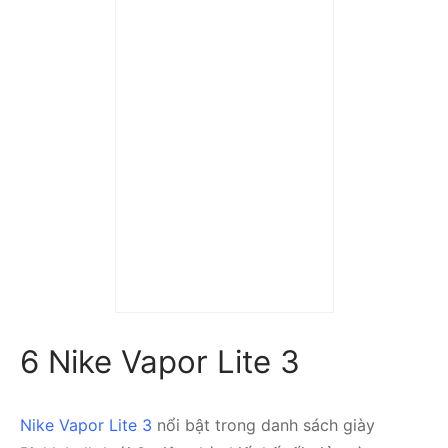
Giày Tennis/Pickleball
Babolat SFX4 All Court
‘Estate Blue’
3A0S25A529-1005
2.790.000
₫
6 Nike Vapor Lite 3
Nike Vapor Lite 3
nổi bật trong danh sách giày