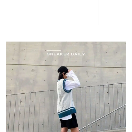
Giày Air Jordan 1 Retro
High OG ‘Brotherhood’
555088-706
5.590.000
₫
4.690.000
₫
Được xếp hạng
5 sao