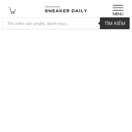
Tìm
TÌM KIẾM
kiếm
sản
phẩm