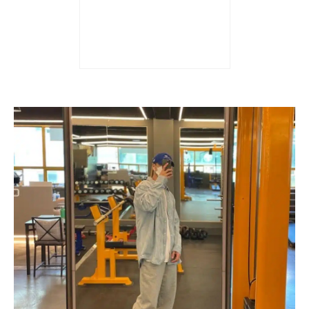
Giày nam Dior x Air
Jordan 1 High CN8607-
002
230.000.000
₫
Được xếp hạng
5 sao