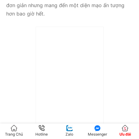
đơn giản nhưng mang đến một diện mạo ấn tượng
hơn bao giờ hết.
Trả góp 0%
Giày nam Travis Scott x
Air Jordan 1 Low Cactus
Jack CQ4277-001
Trang Chủ
Hotline
Zalo
Messenger
Ưu đãi
63.000.000
₫