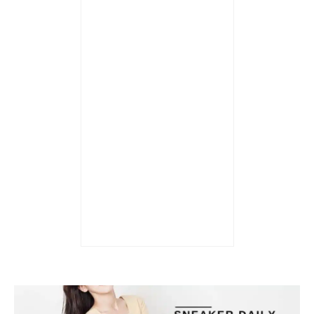
Trả góp 0%
Giày nam Air Jordan 1
Low ‘Limelight’ DH9619-
103
5.490.000
₫
4.290.000
₫
Được xếp hạng
5 sao