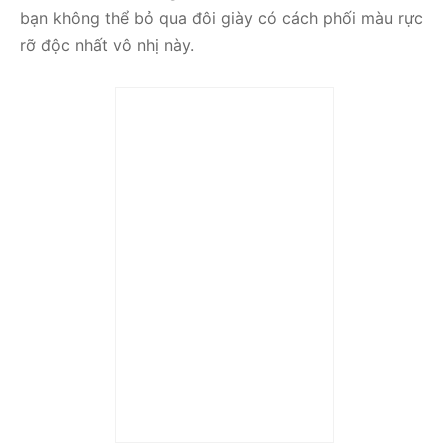
bạn không thể bỏ qua đôi giày có cách phối màu rực
rỡ độc nhất vô nhị này.
Trả góp 0%
Giày Air Jordan 1 Low
“White MultiColor”
DB5455-100
6.490.000
₫