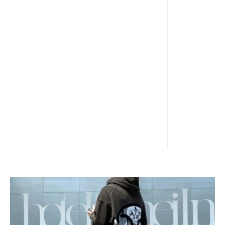
Trả góp 0%
Giày nam Air Jordan 1 x
Travis Scott x Fragment
Retro High OG ‘Military
Blue’ DH3227-105
132.890.000
₫
Được xếp hạng
5 sao