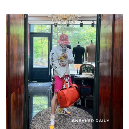
4.290.000
₫
Được xếp hạng
5 sao