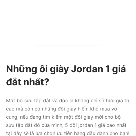
Giày nam Air Jordan 1
Mid Island Green Igloo
554724-132
6.990.000
₫
5.890.000
₫
Được xếp hạng
5 sao
Những ôi giày Jordan 1 giá
đắt nhất?
Một bộ sưu tập đắt và độc lạ không chỉ sở hữu giá trị
cao mà còn có những đôi giày hiếm khó mua vô
cùng, nếu đang tìm kiếm một đôi giày mới cho bộ
sưu tập đắt đỏ của mình, 5 đôi jordan 1 giá cao nhất
tại đây sẽ là lựa chọn ưu tiên hàng đầu dành cho bạn!