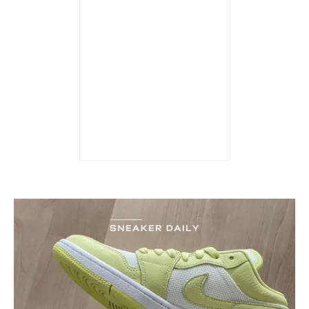
Giày Air Jordan 1 Low
‘Yellow Strike’ DC0774-
700
3.890.000
₫
Được xếp hạng
5 sao