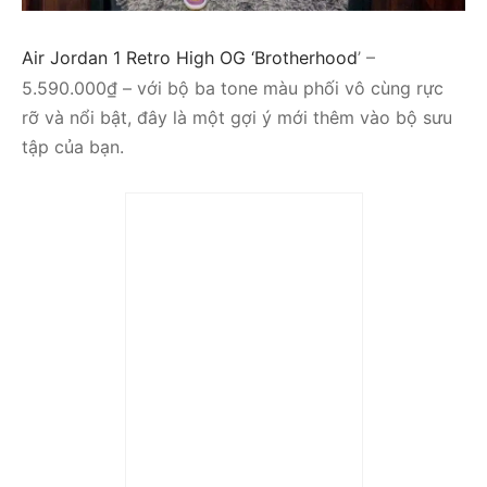
Air Jordan 1 Retro High OG ‘Brotherhood
’
–
5.590.000₫ – với bộ ba tone màu phối vô cùng rực
rỡ và nổi bật, đây là một gợi ý mới thêm vào bộ sưu
tập của bạn.
Trả góp 0%