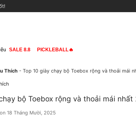
ốt!
iệu
SALE 8.8
PICKLEBALL🔥
êu Thích
-
Top 10 giày chạy bộ Toebox rộng và thoải mái n
hích
 chạy bộ Toebox rộng và thoải mái nhất
on
18 Tháng Mười, 2025