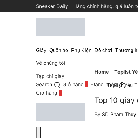
Sneaker Daily - Hàng chính hãng, giá luôn t
Giày
Quần áo
Phụ Kiện
Đồ chơi
Thương h
Về chúng tôi
Home
-
Toplist Y
Tạp chí giày
Search
Giỏ hàng
0
Đăng nhập
Toplist Yêu T
Giỏ hàng
0
Top 10 giày
By
SD Pham Thuy