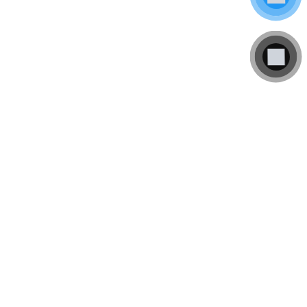
ng, mà còn ở chi
x rộng giúp giảm
 Daily
sẽ tổng
ng bởi các runner
đó chắc chắn là